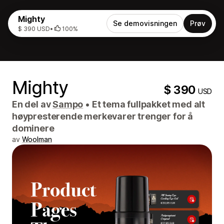
Mighty
Se demovisningen
Prøv
$ 390 USD
•
100%
Mighty
$ 390
USD
En del av
Sampo
•
Et tema fullpakket med alt
høypresterende merkevarer trenger for å
dominere
av
Woolman