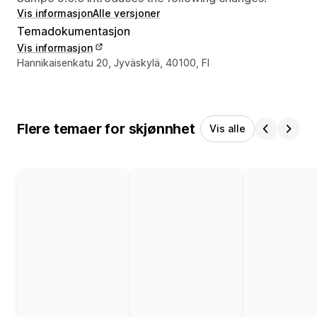
Vis informasjon
Alle versjoner
Temadokumentasjon
Vis informasjon
Designerens kontaktinfo
Hannikaisenkatu 20, Jyväskylä, 40100, FI
Flere temaer for skjønnhet
Vis alle