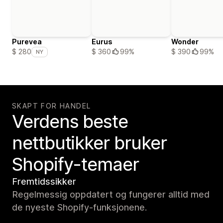
Purevea
Eurus
Wonder
$ 360
99%
$ 390
99%
$ 280
NY
SKAPT FOR HANDEL
Verdens beste
nettbutikker bruker
Shopify-temaer
Fremtidssikker
Regelmessig oppdatert og fungerer alltid med
de nyeste Shopify-funksjonene.