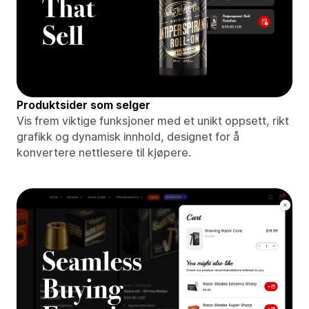
Produktsider som selger
Vis frem viktige funksjoner med et unikt oppsett, rikt
grafikk og dynamisk innhold, designet for å
konvertere nettlesere til kjøpere.