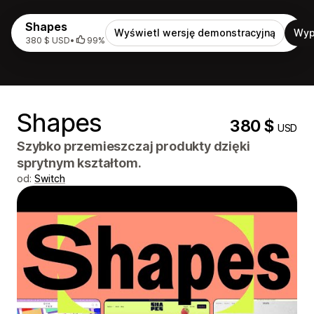
Shapes
Wyświetl wersję demonstracyjną
Wyp
380 $ USD
•
99%
Shapes
380 $
USD
Szybko przemieszczaj produkty dzięki
sprytnym kształtom.
od:
Switch