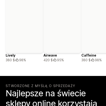
Lively
Airwave
Caffeine
380 $
98%
420 $
95%
380 $
98%
STWORZONE Z MYŚLĄ O SPRZEDAŻY
Najlepsze na świecie
sklepy online korzystają