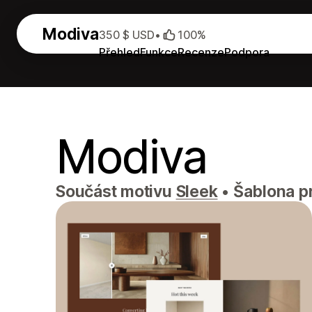
Modiva
350 $ USD
•
100%
Přehled
Funkce
Recenze
Podpora
Modiva
Součást motivu
Sleek
•
Šablona pr