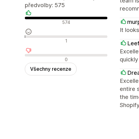
team is
předvolby: 575
recom
Pozitivní recenze
mur
574
It look
Neutrální recenze
1
Lee
Excelle
Negativní recenze
quickl
0
Všechny recenze
Dre
Excelle
entire 
the tim
Shopif