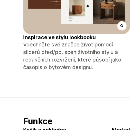
Inspirace ve stylu lookbooku
Vdechněte své značce život pomocí
sliderů před/po, scén životního stylu a
redakčních rozvržení, které působí jako
časopis o bytovém designu.
Funkce
Košík a pokladna
Market