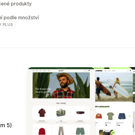
ené produkty
í podle množství
Y PLUS
em 5)