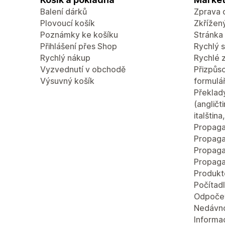
Balení dárků
Zprava 
Plovoucí košík
Zkřížen
Poznámky ke košíku
Stránka 
Přihlášení přes Shop
Rychlý 
Rychlý nákup
Rychlé 
Vyzvednutí v obchodě
Přizpůso
Výsuvný košík
formulá
Překlad
(angličt
italštin
Propaga
Propaga
Propaga
Propaga
Produkt
Počítad
Odpočet
Nedávn
Informac