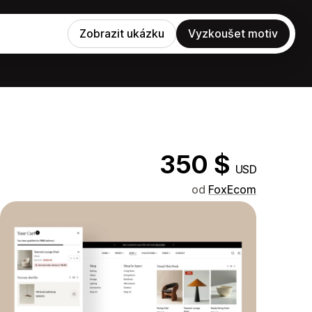
Zobrazit ukázku
Vyzkoušet motiv
350 $
USD
od
FoxEcom