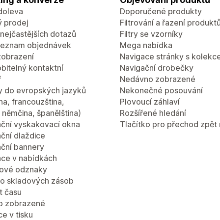
doleva
Doporučené produkty
ý prodej
Filtrování a řazení produkt
nejčastějších dotazů
Filtry se vzorníky
seznam objednávek
Mega nabídka
zobrazení
Navigace stránky s kolekc
bitelný kontaktní
Navigační drobečky
ř
Nedávno zobrazené
y do evropských jazyků
Nekonečné posouvání
ina, francouzština,
Plovoucí záhlaví
a, němčina, španělština)
Rozšířené hledání
ční vyskakovací okna
Tlačítko pro přechod zpět
ční dlaždice
ční bannery
ce v nabídkách
ové odznaky
lo skladových zásob
 času
o zobrazené
e v tisku