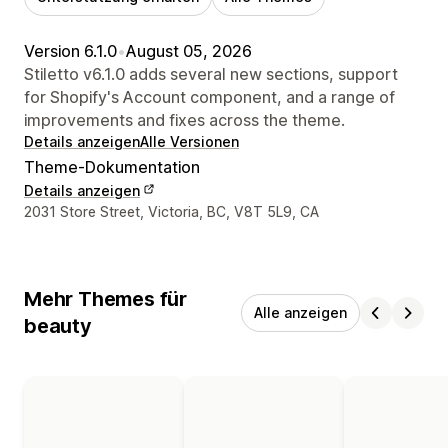
Version 6.1.0
•
August 05, 2026
Stiletto v6.1.0 adds several new sections, support
for Shopify's Account component, and a range of
improvements and fixes across the theme.
Details anzeigen
Alle Versionen
Theme-Dokumentation
Details anzeigen
Designer-Kontaktdaten
2031 Store Street, Victoria, BC, V8T 5L9, CA
Mehr Themes für
Alle anzeigen
beauty