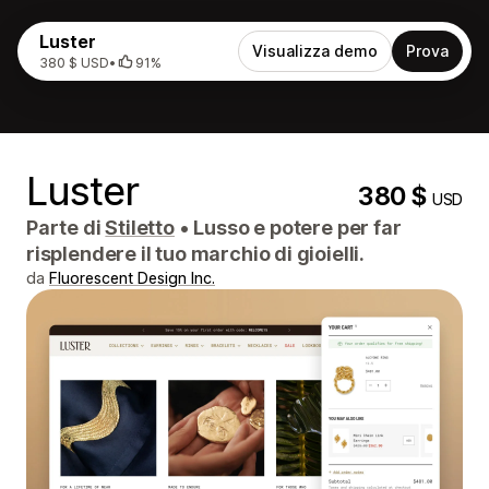
Luster
Visualizza demo
Prova
380 $ USD
•
91%
Luster
380 $
USD
Parte di
Stiletto
•
Lusso e potere per far
risplendere il tuo marchio di gioielli.
da
Fluorescent Design Inc.