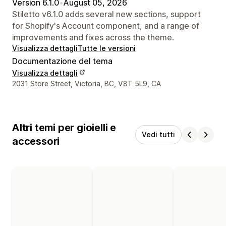
Version 6.1.0
•
August 05, 2026
Stiletto v6.1.0 adds several new sections, support
for Shopify's Account component, and a range of
improvements and fixes across the theme.
Visualizza dettagli
Tutte le versioni
Documentazione del tema
Visualizza dettagli
Recapiti del designer
2031 Store Street, Victoria, BC, V8T 5L9, CA
Altri temi per gioielli e
Vedi tutti
accessori