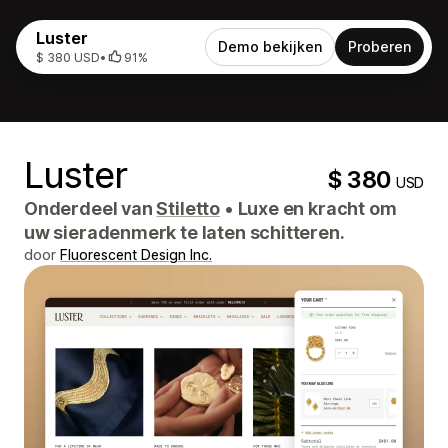
Luster
Demo bekijken
Proberen
$ 380 USD
•
91%
Luster
$ 380
USD
Onderdeel van
Stiletto
•
Luxe en kracht om
uw sieradenmerk te laten schitteren.
door
Fluorescent Design Inc.