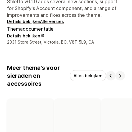
Stiletto v6.1.0 adds several new sections, support
for Shopify's Account component, and a range of
improvements and fixes across the theme.
Details bekijken
Alle versies
Themadocumentatie
Details bekijken
Contactgegevens ontwerper
2031 Store Street, Victoria, BC, V8T 5L9, CA
Meer thema's voor
sieraden en
Alles bekijken
accessoires