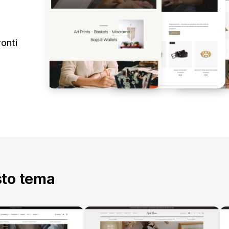
onti
sto tema