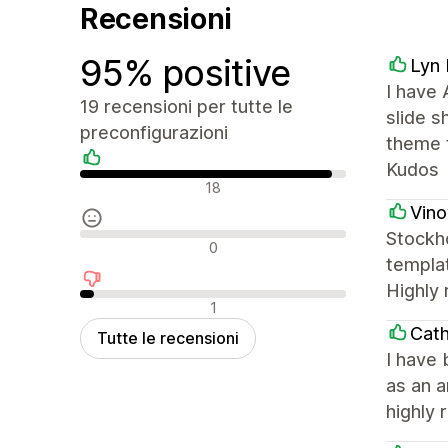
Recensioni
95% positive
Lyn 
I have 
19 recensioni per tutte le
slide 
preconfigurazioni
theme t
Kudos
Recensioni positive
18
Vin
Stockho
Recensioni neutrali
0
templat
Highly
Recensioni negative
1
Cath
Tutte le recensioni
I have 
as an a
highly