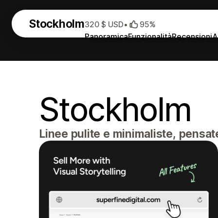
Stockholm
320 $ USD
•
95%
Panoramica
Funzionalità
Recensioni
A
Stockholm
Linee pulite e minimaliste, pensat