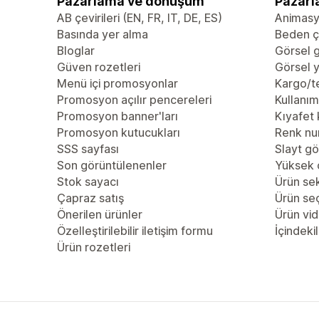
Pazarlama ve dönüşüm
Pazarl
AB çevirileri (EN, FR, IT, DE, ES)
Animas
Basında yer alma
Beden çi
Bloglar
Görsel g
Güven rozetleri
Görsel y
Menü içi promosyonlar
Kargo/te
Promosyon açılır pencereleri
Kullanım 
Promosyon banner'ları
Kıyafet 
Promosyon kutucukları
Renk nu
SSS sayfası
Slayt gö
Son görüntülenenler
Yüksek 
Stok sayacı
Ürün se
Çapraz satış
Ürün se
Önerilen ürünler
Ürün vid
Özelleştirilebilir iletişim formu
İçindekil
Ürün rozetleri