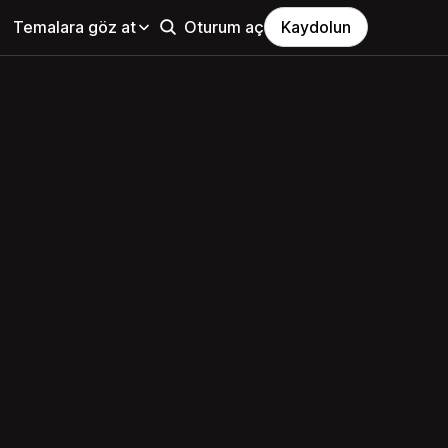
Temalara göz at
Oturum aç
Kaydolun