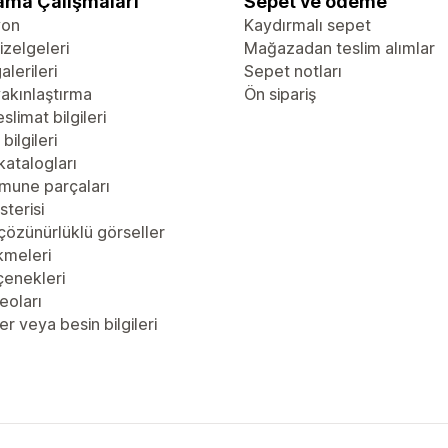
ama Çalışmaları
Sepet ve ödeme
yon
Kaydırmalı sepet
zelgeleri
Mağazadan teslim alımlar
alerileri
Sepet notları
akınlaştırma
Ön sipariş
slimat bilgileri
bilgileri
katalogları
mune parçaları
sterisi
çözünürlüklü görseller
kmeleri
çenekleri
eoları
er veya besin bilgileri