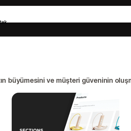
tek
n büyümesini ve müşteri güveninin oluşm