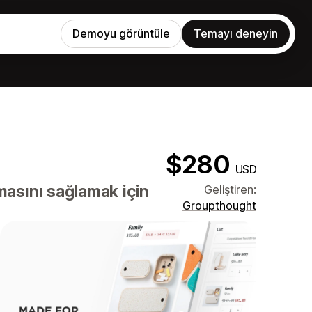
Demoyu görüntüle
Temayı deneyin
$280
USD
asını sağlamak için
Geliştiren:
Groupthought