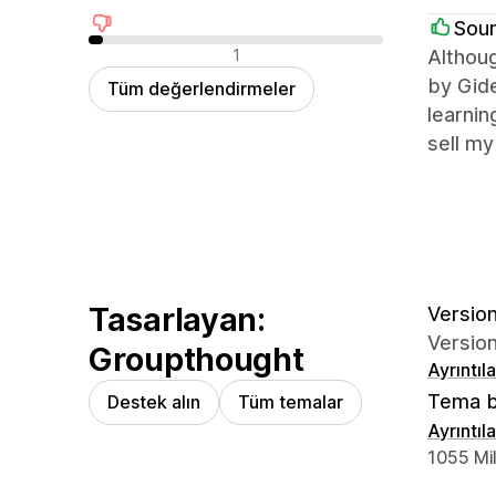
Sou
Olumsuz değerlendirmeler
1
Althoug
by Gide
Tüm değerlendirmeler
learnin
sell my
Tasarlayan:
Version
Version
Groupthought
Ayrıntıl
Tema b
Destek alın
Tüm temalar
Ayrıntıl
Tasarımcı 
1055 Mi