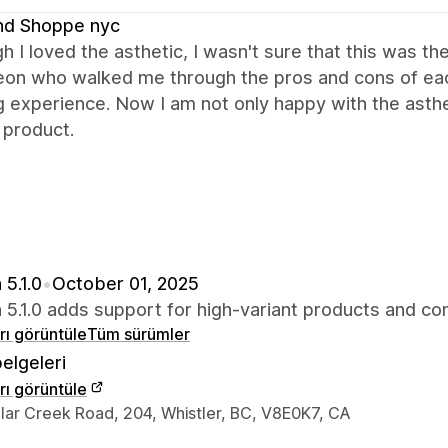
nd Shoppe nyc
h I loved the asthetic, I wasn't sure that this was t
on who walked me through the pros and cons of each
g experience. Now I am not only happy with the asthet
 product.
 5.1.0
•
October 01, 2025
 5.1.0 adds support for high-variant products and co
arı görüntüle
Tüm sürümler
elgeleri
arı görüntüle
iletişim bilgileri
llar Creek Road, 204, Whistler, BC, V8E0K7, CA