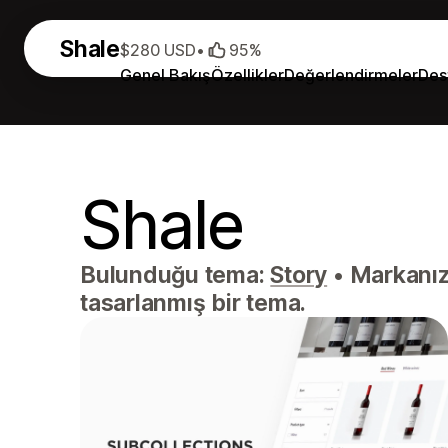
Shale
$280 USD
•
95%
Genel Bakış
Özellikler
Değerlendirmeler
Des
Shale
Bulunduğu tema:
Story
•
Markanızı
tasarlanmış bir tema.