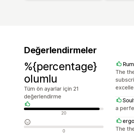
Değerlendirmeler
%{percentage}
Rum
The the
olumlu
subscri
excelle
Tüm ön ayarlar için 21
değerlendirme
Soul
a perfe
Olumlu değerlendirmeler
20
ergo
The the
Nötr değerlendirmeler
0