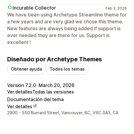
Incurable Collector
Feb 3, 2026
We have been using Archetype Streamline theme for
a few years and are very glad we chose this theme.
New features are always being added.If support is
ever needed they are there for us. Support is
excellent !
Diseñado por Archetype Themes
Obtener ayuda
Todos los temas
Version 7.2.0
•
March 20, 2026
Ver detalles
Todas las versiones
Documentación del tema
Ver detalles
Detalles de contacto del diseñador
2900 - 550 Burrard Street, Vancouver, BC, V6C 0A3, CA