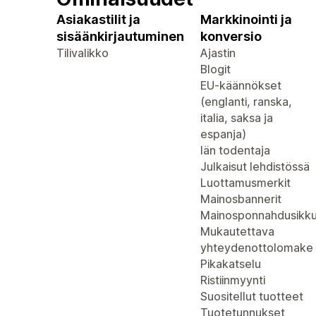
Asiakastilit ja
Markkinointi ja
sisäänkirjautuminen
konversio
Tilivalikko
Ajastin
Blogit
EU-käännökset
(englanti, ranska,
italia, saksa ja
espanja)
Iän todentaja
Julkaisut lehdistössä
Luottamusmerkit
Mainosbannerit
Mainosponnahdusikk
Mukautettava
yhteydenottolomake
Pikakatselu
Ristiinmyynti
Suositellut tuotteet
Tuotetunnukset