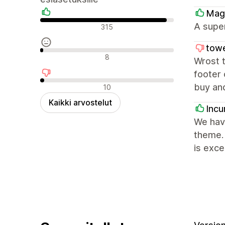
Mag
Positiiviset arvostelut
A supe
315
tow
Neutraalit arvostelut
8
Wrost t
footer 
Negatiiviset arvostelut
buy and
10
Kaikki arvostelut
Incu
We hav
theme. 
is excel