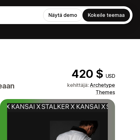
Näytä demo
Kokeile teemaa
420 $
USD
peaan
kehittäjä:
Archetype
Themes