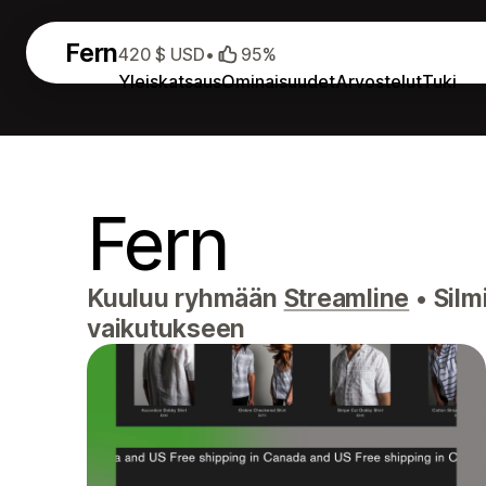
Fern
420 $ USD
•
95%
Yleiskatsaus
Ominaisuudet
Arvostelut
Tuki
Fern
Kuuluu ryhmään
Streamline
•
Silm
vaikutukseen