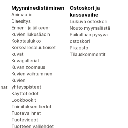
Myynninedistäminen
Ostoskori ja
Animaatio
kassavaihe
Diaesitys
Liukuva ostoskori
Ennen- ja jälkeen-
Nouto myymälästä
kuvien liukusäädin
Paikallaan pysyvä
Kokotaulukko
ostoskori
Korkearesoluutioiset
Pikaosto
kuvat
Tilauskommentit
Kuvagalleriat
Kuvan zoomaus
Kuvien vaihtuminen
Kuvien
yhteyspisteet
unat
Käyttötiedot
Lookbookit
Toimituksen tiedot
Tuotevalinnat
Tuotevideot
Tuotteen välilehdet