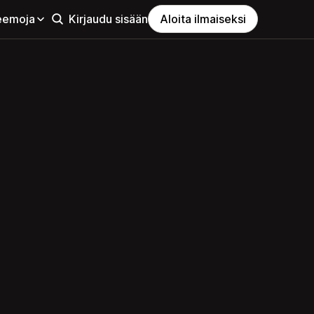
eemoja
Kirjaudu sisään
Aloita ilmaiseksi