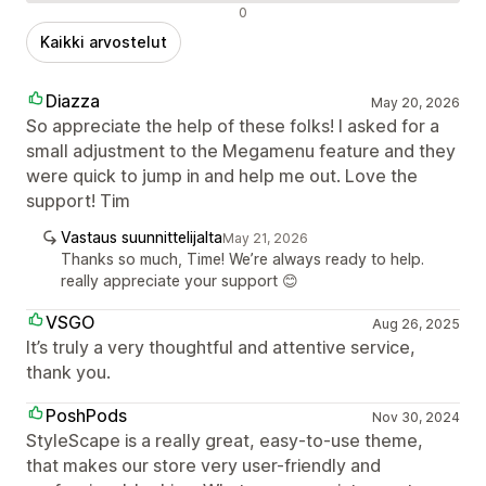
Negatiiviset arvostelut
0
Kaikki arvostelut
Diazza
May 20, 2026
So appreciate the help of these folks! I asked for a
small adjustment to the Megamenu feature and they
were quick to jump in and help me out. Love the
support! Tim
Vastaus suunnittelijalta
May 21, 2026
Thanks so much, Time! We’re always ready to help.
really appreciate your support 😊
VSGO
Aug 26, 2025
It’s truly a very thoughtful and attentive service,
thank you.
PoshPods
Nov 30, 2024
StyleScape is a really great, easy-to-use theme,
that makes our store very user-friendly and