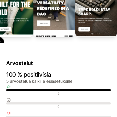
Arvostelut
100 % positiivisia
5 arvostelua kaikille esiasetuksille
Positiiviset arvostelut
5
Neutraalit arvostelut
0