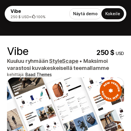
Vibe
Näytä demo
Kokeile
250 $ USD
•
100%
Vibe
250 $
USD
Kuuluu ryhmään
StyleScape
•
Maksimoi
varastosi kuvakeskeisellä teemallamme
kehittäjä:
Baad Themes