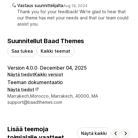
Vastaus suunnittelijalta
Aug 18, 2024
Thank you for your feedback! We’re glad to hear that
our theme has met your needs and that our team could
assist you.
Suunnitellut Baad Themes
Saa tukea
Kaikki teemat
Version 4.0.0
•
December 04, 2025
Näytä tiedot
Kaikki versiot
Teeman dokumentaatio
Näytä tiedot
Suunnittelijan yhteystiedot
Marrakech,Morocco, Marrakech, 40000, MA
support@baadthemes.com
Lisää teemoja
Näytä kaikki
toimialalle vaatteet