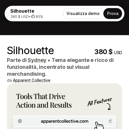
Silhouette
Visualizza demo
Prova
380 $ USD
•
85%
Silhouette
380 $
USD
Parte di
Sydney
•
Tema elegante e ricco di
funzionalità, incentrato sul visual
merchandising.
da
Apparent Collective