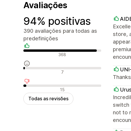
Avaliações
94% positivas
AID
Excell
390 avaliações para todas as
store, 
predefinições
appeara
premiu
Avaliações positivas
368
encoun
UNI
Avaliações neutras
7
Thanks 
Avaliações negativas
Uru
15
Incredi
Todas as revisões
switch
not to 
encount