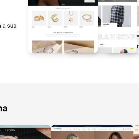
a a sua
ma