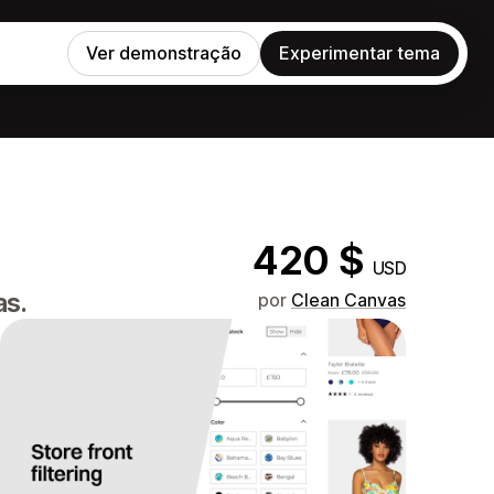
Ver demonstração
Experimentar tema
420 $
USD
as.
por
Clean Canvas