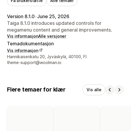
Få brukerstøtte
Alle temaer
Version 8.1.0
•
June 25, 2026
Taiga 8.1.0 introduces updated controls for
megamenu content and general improvements.
Vis informasjon
Alle versjoner
Temadokumentasjon
Vis informasjon
Designerens kontaktinfo
Hannikaisenkatu 20, Jyväskylä, 40100, FI
theme-support@woolman.io
Flere temaer for klær
Vis alle