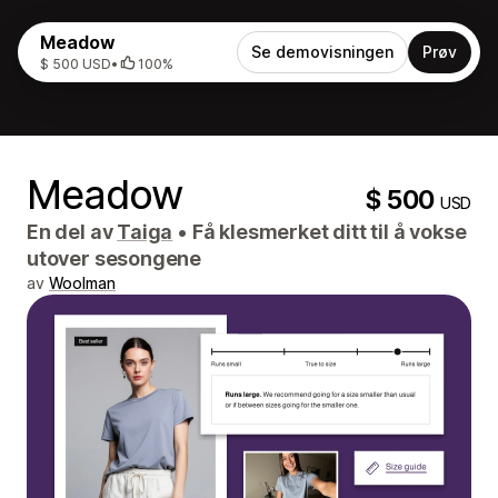
Meadow
Se demovisningen
Prøv
$ 500 USD
•
100%
Meadow
$ 500
USD
En del av
Taiga
•
Få klesmerket ditt til å vokse
utover sesongene
av
Woolman