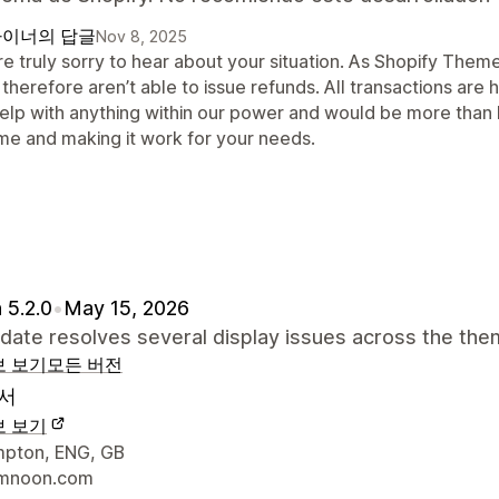
이너의 답글
Nov 8, 2025
re truly sorry to hear about your situation. As Shopify The
therefore aren’t able to issue refunds. All transactions are
help with anything within our power and would be more than h
me and making it work for your needs.
 5.2.0
•
May 15, 2026
date resolves several display issues across the the
보 보기
모든 버전
서
보 보기
 연락처 세부 정보
pton, ENG, GB
mnoon.com