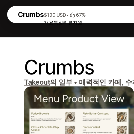
Crumbs
$190 USD
•
67%
개요
특징
리뷰
지원
Crumbs
Takeout
의 일부
•
매력적인 카페, 수