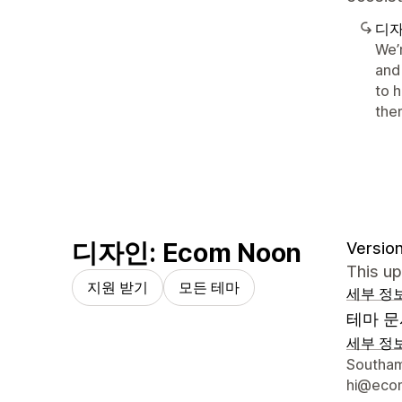
디자
We’
and 
to 
the
디자인: Ecom Noon
Version
This up
지원 받기
모든 테마
세부 정
테마 문
세부 정
디자이너
Southam
hi@eco