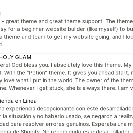
i
all - great theme and great theme support! The them
sy for a beginner website builder (like myself) to bui
a theme and team to get my website going, and I lo
d.
HOLY GLAM
re! God bless you. I absolutely love this theme. My f
t. With the “Potion” theme. It gives you ahead start,
y love what I put in the world. The owner of the t
me. Whenever I get stuck, she is always there. I am 
ienda en Línea
na experiencia decepcionante con este desarrollador
r la situación y no haberlo usado, se negaron a reali
lidad para resolver errores genuinos. Esperaba una 
tema de Shopify. No recomiendo este desarrollador.