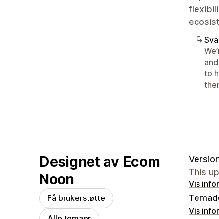
flexibi
ecosis
Sva
We’
and 
to 
the
Designet av Ecom
Version
This up
Noon
Vis info
Temad
Få brukerstøtte
Vis info
Alle temaer