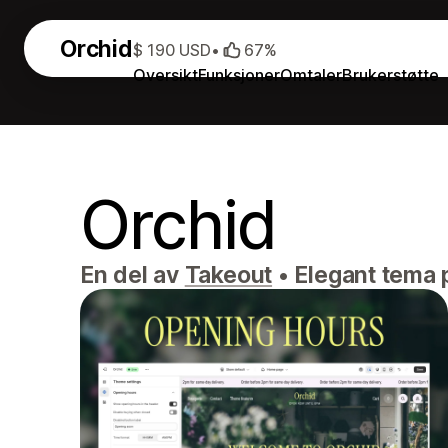
Orchid
$ 190 USD
•
67%
Oversikt
Funksjoner
Omtaler
Brukerstøtte
Orchid
En del av
Takeout
•
Elegant tema p