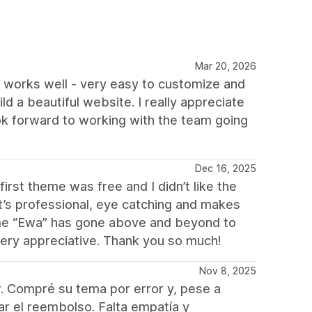
Mar 20, 2026
e works well - very easy to customize and
ld a beautiful website. I really appreciate
ok forward to working with the team going
Dec 16, 2025
irst theme was free and I didn’t like the
 it’s professional, eye catching and makes
heme “Ewa” has gone above and beyond to
very appreciative. Thank you so much!
Nov 8, 2025
. Compré su tema por error y, pese a
zar el reembolso. Falta empatía y