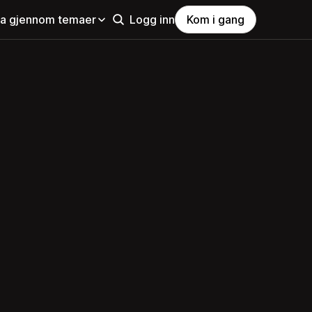
la gjennom temaer
Logg inn
Kom i gang