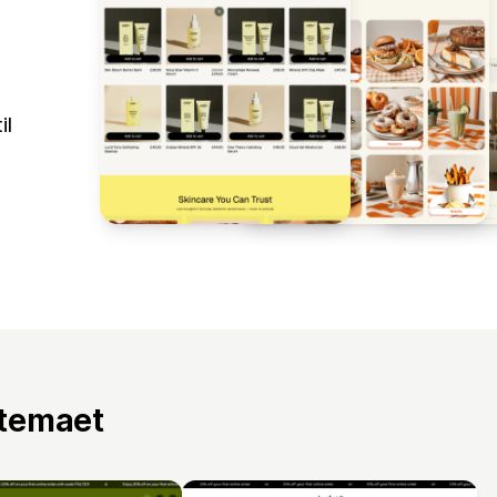
il
 temaet