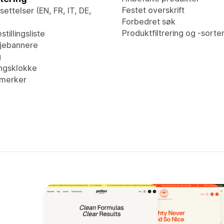
Festet overskrift
ettelser (EN, FR, IT, DE,
Forbedret søk
Produktfiltrering og -sorte
stillingsliste
jebannere
g
ingsklokke
merker