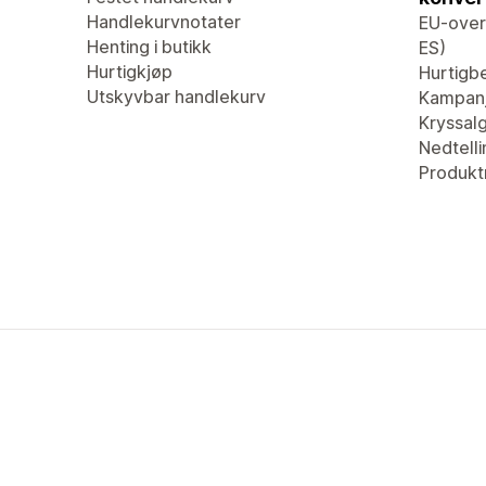
Handlekurvnotater
EU-overs
Henting i butikk
ES)
Hurtigkjøp
Hurtigbe
Utskyvbar handlekurv
Kampan
Kryssal
Nedtell
Produkt