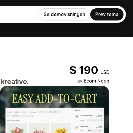
Se demovisningen
Prøv tema
$ 190
USD
kreative.
av
Ecom Noon