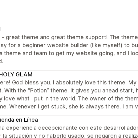
i
all - great theme and great theme support! The them
sy for a beginner website builder (like myself) to bui
a theme and team to get my website going, and I lo
d.
HOLY GLAM
re! God bless you. I absolutely love this theme. My f
t. With the “Potion” theme. It gives you ahead start,
y love what I put in the world. The owner of the t
me. Whenever I get stuck, she is always there. I am 
ienda en Línea
na experiencia decepcionante con este desarrollador
r la situación y no haberlo usado, se negaron a reali