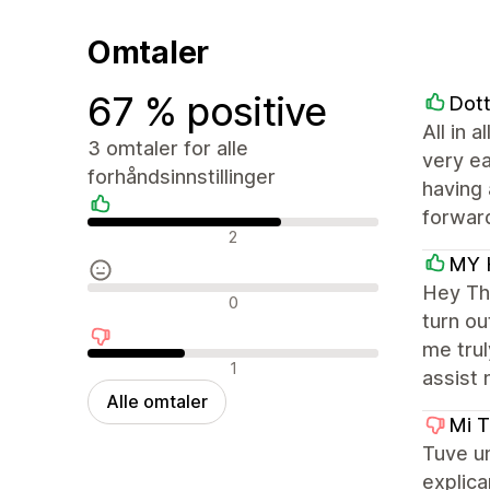
Omtaler
67 % positive
Dott
All in 
3 omtaler for alle
very ea
forhåndsinnstillinger
having 
forwar
Positive omtaler
2
MY 
Hey The
Nøytrale omtaler
0
turn ou
me trul
Negative omtaler
1
assist 
Alle omtaler
Mi T
Tuve u
explica