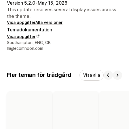
Version 5.2.0
•
May 15, 2026
This update resolves several display issues across
the theme.
Visa uppgifter
Alla versioner
Temadokumentation
Visa uppgifter
Designerns kontaktuppgifter
Southampton, ENG, GB
hi@ecomnoon.com
Fler teman för trädgård
Visa alla