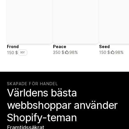
Frond
Peace
Seed
350 $
98%
150 $
98%
150 $
NY
SKAPADE FÖR HANDEL
Världens bästa
webbshoppar använder
Shopify-teman
Framtidssäkrat