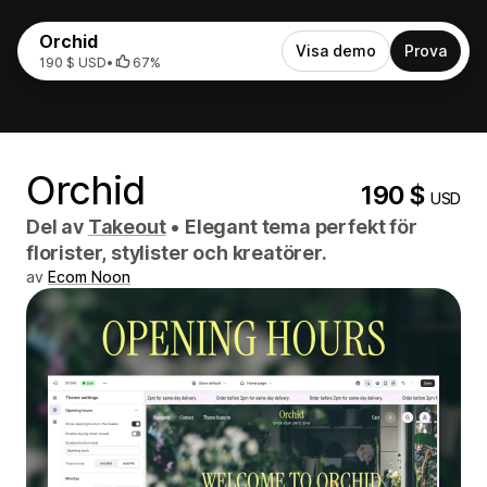
Orchid
Visa demo
Prova
190 $ USD
•
67%
Orchid
190 $
USD
Del av
Takeout
•
Elegant tema perfekt för
florister, stylister och kreatörer.
av
Ecom Noon