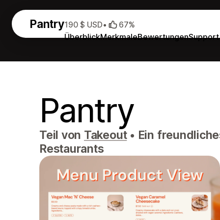
Pantry
190 $ USD
•
67%
Überblick
Merkmale
Bewertungen
Support
Pantry
Teil von
Takeout
•
Ein freundliche
Restaurants