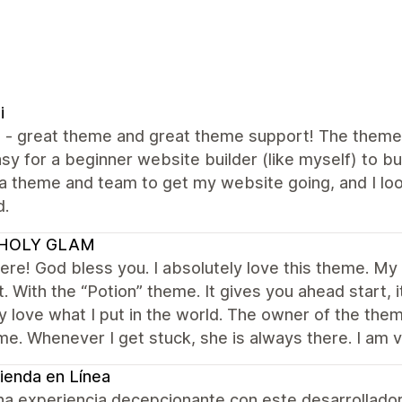
i
all - great theme and great theme support! The them
sy for a beginner website builder (like myself) to bui
a theme and team to get my website going, and I lo
d.
HOLY GLAM
re! God bless you. I absolutely love this theme. My f
t. With the “Potion” theme. It gives you ahead start,
y love what I put in the world. The owner of the t
me. Whenever I get stuck, she is always there. I am 
ienda en Línea
na experiencia decepcionante con este desarrollador