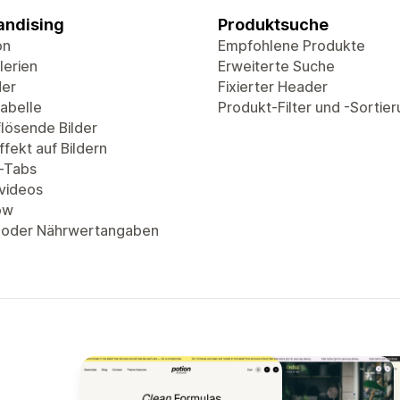
ndising
Produktsuche
on
Empfohlene Produkte
lerien
Erweiterte Suche
der
Fixierter Header
abelle
Produkt-Filter und -Sortie
lösende Bilder
fekt auf Bildern
-Tabs
videos
ow
 oder Nährwertangaben