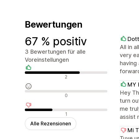
Bewertungen
67 % positiv
Dott
All in 
3 Bewertungen für alle
very ea
Voreinstellungen
having 
forwar
Positive Bewertungen
2
MY 
Hey The
Neutrale Bewertungen
0
turn ou
me trul
Negative Bewertungen
1
assist 
Alle Rezensionen
Mi T
Tuve u