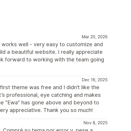
Mar 20, 2026
e works well - very easy to customize and
ld a beautiful website. I really appreciate
ok forward to working with the team going
Dec 16, 2025
irst theme was free and I didn’t like the
 it’s professional, eye catching and makes
heme “Ewa” has gone above and beyond to
very appreciative. Thank you so much!
Nov 8, 2025
. Compré su tema por error y, pese a