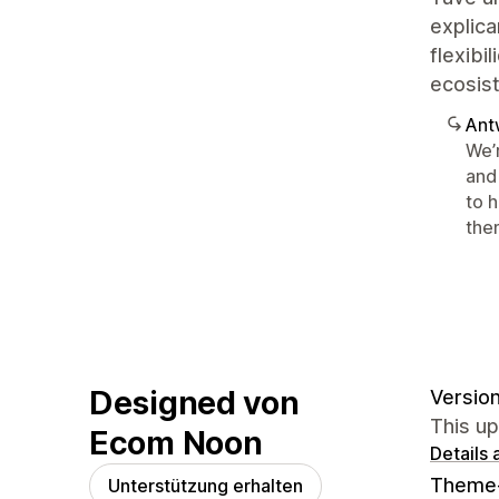
explica
flexibi
ecosis
Ant
We’
and 
to 
the
Designed von
Version
This up
Ecom Noon
Details
Theme
Unterstützung erhalten