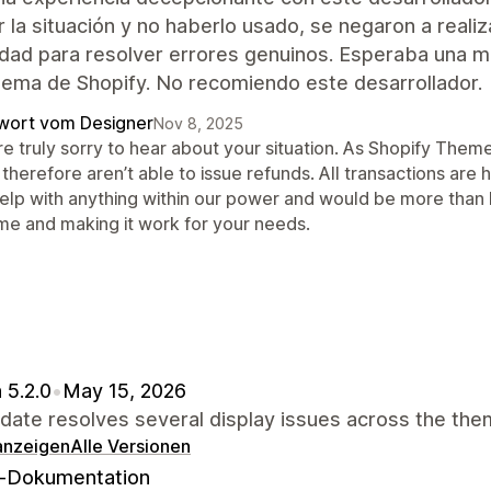
r la situación y no haberlo usado, se negaron a reali
lidad para resolver errores genuinos. Esperaba una 
tema de Shopify. No recomiendo este desarrollador.
wort vom Designer
Nov 8, 2025
re truly sorry to hear about your situation. As Shopify The
therefore aren’t able to issue refunds. All transactions are
help with anything within our power and would be more than h
me and making it work for your needs.
 5.2.0
•
May 15, 2026
date resolves several display issues across the the
 anzeigen
Alle Versionen
-Dokumentation