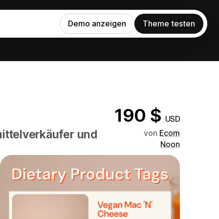
Demo anzeigen
Theme testen
190 $
USD
ittelverkäufer und
von
Ecom
Noon