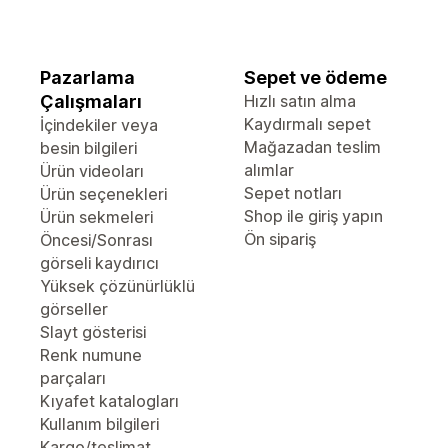
Pazarlama
Sepet ve ödeme
Çalışmaları
Hızlı satın alma
Kaydırmalı sepet
İçindekiler veya
Mağazadan teslim
besin bilgileri
alımlar
Ürün videoları
Sepet notları
Ürün seçenekleri
Shop ile giriş yapın
Ürün sekmeleri
Ön sipariş
Öncesi/Sonrası
görseli kaydırıcı
Yüksek çözünürlüklü
görseller
Slayt gösterisi
Renk numune
parçaları
Kıyafet katalogları
Kullanım bilgileri
Kargo/teslimat