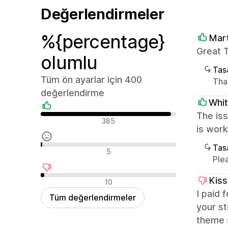
Değerlendirmeler
%{percentage}
Mart
Great T
olumlu
Tasa
Tüm ön ayarlar için 400
Tha
değerlendirme
Whit
The is
Olumlu değerlendirmeler
385
is work
Tasa
Nötr değerlendirmeler
5
Ple
Olumsuz değerlendirmeler
Kis
10
I paid 
Tüm değerlendirmeler
your s
theme 