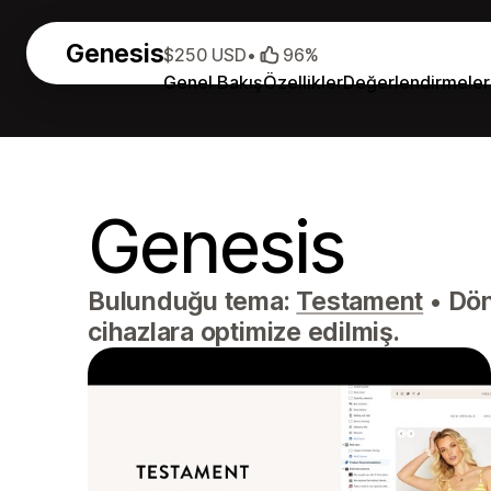
Genesis
$250 USD
•
96%
Genel Bakış
Özellikler
Değerlendirmeler
Genesis
Bulunduğu tema:
Testament
•
Dönü
cihazlara optimize edilmiş.