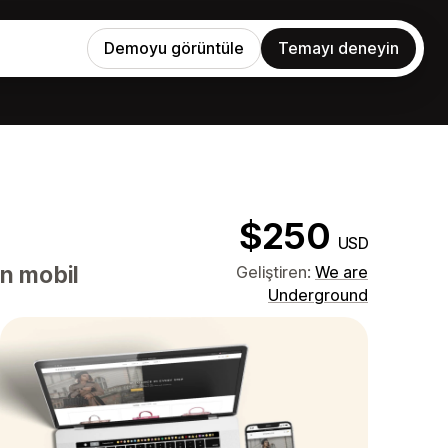
Demoyu görüntüle
Temayı deneyin
$250
USD
in mobil
Geliştiren:
We are
Underground