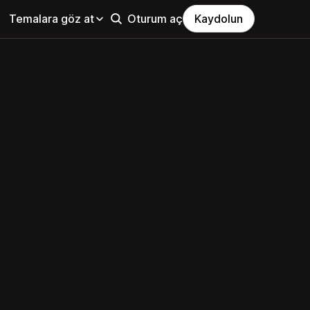
Temalara göz at
Oturum aç
Kaydolun