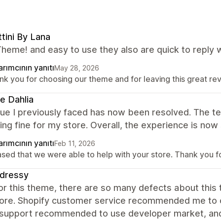
tini By Lana
heme! and easy to use they also are quick to reply 
rımcının yanıtı
May 28, 2026
nk you for choosing our theme and for leaving this great re
e Dahlia
sue I previously faced has now been resolved. The 
ing fine for my store. Overall, the experience is now 
rımcının yanıtı
Feb 11, 2026
ased that we were able to help with your store. Thank you 
sdressy
for this theme, there are so many defects about this t
tore. Shopify customer service recommended me to co
support recommended to use developer market, and 