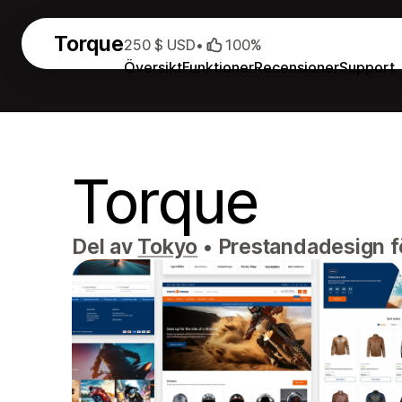
Torque
250 $ USD
•
100%
Översikt
Funktioner
Recensioner
Support
Torque
Del av
Tokyo
•
Prestandadesign fö