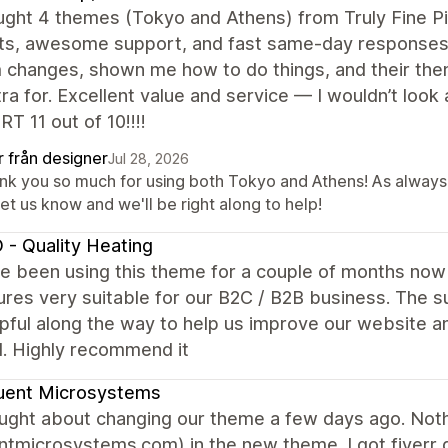
ught 4 themes (Tokyo and Athens) from Truly Fine P
ts, awesome support, and fast same-day responses
changes, shown me how to do things, and their them
ra for. Excellent value and service — I wouldn’t l
 11 out of 10!!!!
r från designer
Jul 28, 2026
nk you so much for using both Tokyo and Athens! As always,
let us know and we'll be right along to help!
 - Quality Heating
 been using this theme for a couple of months now a
ures very suitable for our B2C / B2B business. The
pful along the way to help us improve our website 
. Highly recommend it
uent Microsystems
ght about changing our theme a few days ago. Nothin
ntmicrosystems.com) in the new theme. I got fiverr