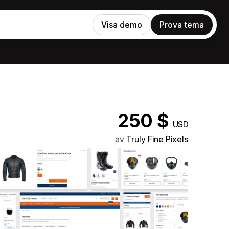
Visa demo
Prova tema
250 $
USD
av
Truly Fine Pixels