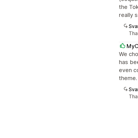
the Tok
really 
Sva
Than
MyC
We cho
has bee
even co
theme.
Sva
Than