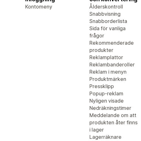
Kontomeny
Ålderskontroll
Snabbvisning
Snabborderlista
Sida för vanliga
frågor
Rekommenderade
produkter
Reklamplattor
Reklambanderoller
Reklam i menyn
Produktmärken
Pressklipp
Popup-reklam
Nyligen visade
Nedräkningstimer
Meddelande om att
produkten åter finns
i lager
Lagerräknare