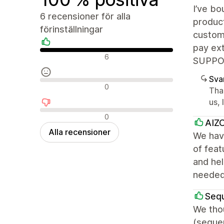
I’ve bo
6 recensioner för alla
produc
förinställningar
custom 
pay ext
Positiva recensioner
6
SUPPORT
Sva
Neutrala recensioner
0
Tha
us, 
Negativa recensioner
0
AIZO
Alla recensioner
We have
of feat
and hel
needed
Seq
We thou
(seque