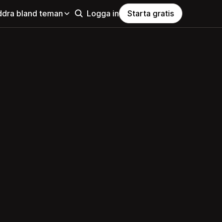
ddra bland teman
Logga in
Starta gratis