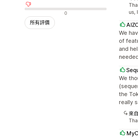
Tha
負面評論
us, 
0
所有評價
AIZO
We have
of feat
and hel
needed
Seq
We thou
(seque
the Tok
really 
來
Than
MyC