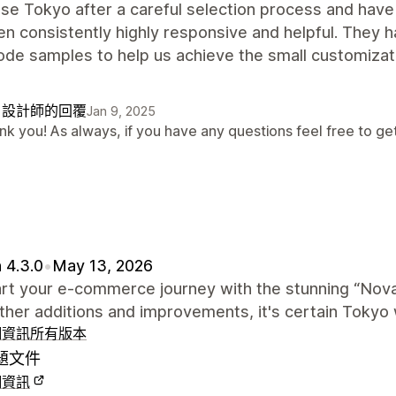
se Tokyo after a careful selection process and hav
n consistently highly responsive and helpful. They h
de samples to help us achieve the small customizat
自設計師的回覆
Jan 9, 2025
k you! As always, if you have any questions feel free to get 
 4.3.0
•
May 13, 2026
art your e-commerce journey with the stunning “Nova
other additions and improvements, it's certain Tokyo w
細資訊
所有版本
題文件
細資訊