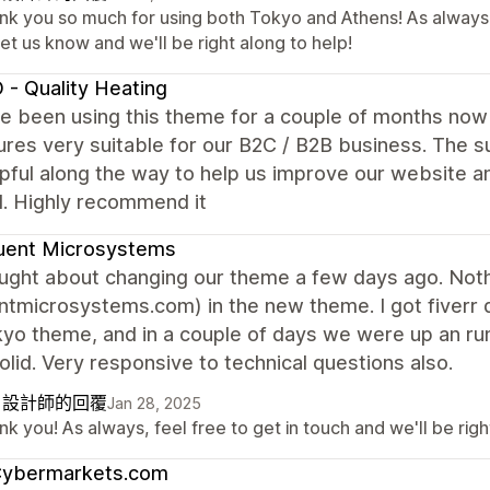
nk you so much for using both Tokyo and Athens! As always,
let us know and we'll be right along to help!
 - Quality Heating
 been using this theme for a couple of months now a
ures very suitable for our B2C / B2B business. The
pful along the way to help us improve our website 
. Highly recommend it
uent Microsystems
ght about changing our theme a few days ago. Nothin
ntmicrosystems.com) in the new theme. I got fiverr
yo theme, and in a couple of days we were up an run
solid. Very responsive to technical questions also.
自設計師的回覆
Jan 28, 2025
k you! As always, feel free to get in touch and we'll be righ
ybermarkets.com