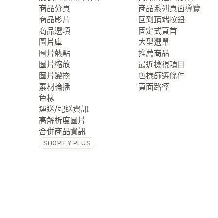
商品分頁
商品系列頁面導覽
商品影片
回到頂端按鈕
商品選項
固定式頁首
圖片庫
大型選單
圖片熱點
推薦商品
圖片縮放
最近檢視項目
圖片變換
色樣篩選條件
素材輪播
頁面路徑
色樣
運送/配送資訊
高解析度圖片
合併商品資訊
SHOPIFY PLUS