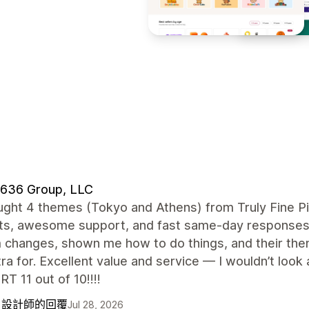
 636 Group, LLC
ught 4 themes (Tokyo and Athens) from Truly Fine P
ts, awesome support, and fast same-day responses
changes, shown me how to do things, and their them
ra for. Excellent value and service — I wouldn’t l
 11 out of 10!!!!
自設計師的回覆
Jul 28, 2026