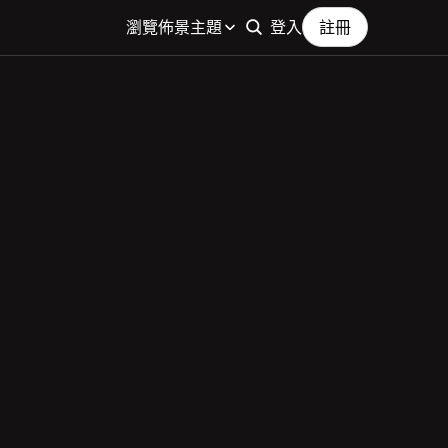
瀏覽佈景主題
登入
註冊