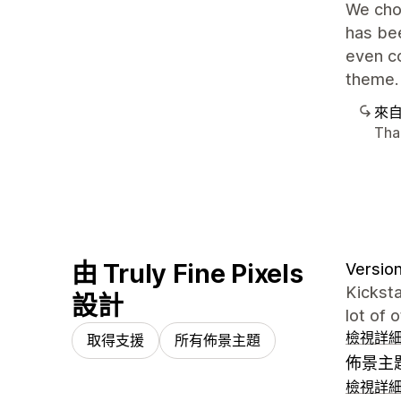
We cho
has bee
even co
theme.
來
Than
由 Truly Fine Pixels
Version
Kickst
設計
lot of 
檢視詳
取得支援
所有佈景主題
佈景主
檢視詳