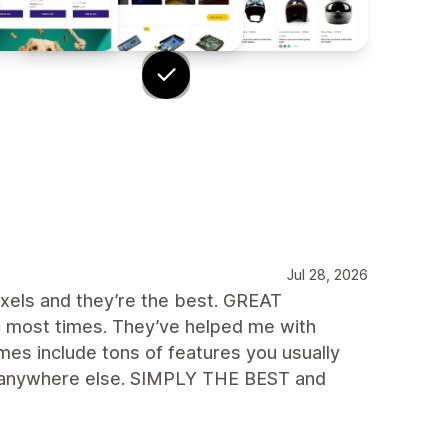
Jul 28, 2026
ixels and they’re the best. GREAT
 most times. They’ve helped me with
es include tons of features you usually
ook anywhere else. SIMPLY THE BEST and