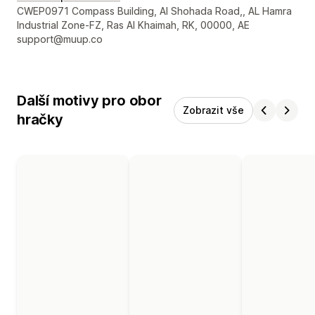
Kontaktní údaje designéra
CWEP0971 Compass Building, Al Shohada Road,, AL Hamra
Industrial Zone-FZ, Ras Al Khaimah, RK, 00000, AE
support@muup.co
Další motivy pro obor
Zobrazit vše
hračky