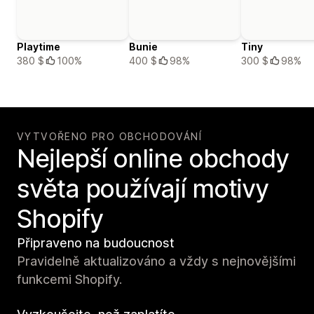
Playtime
Bunie
Tiny
380 $
100%
400 $
98%
300 $
98%
VYTVOŘENO PRO OBCHODOVÁNÍ
Nejlepší online obchody
světa používají motivy
Shopify
Připraveno na budoucnost
Pravidelně aktualizováno a vždy s nejnovějšími
funkcemi Shopify.