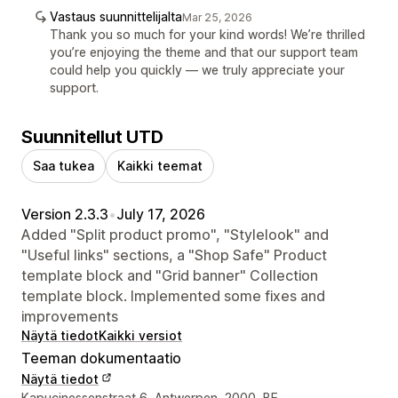
Vastaus suunnittelijalta
Mar 25, 2026
Thank you so much for your kind words! We’re thrilled
you’re enjoying the theme and that our support team
could help you quickly — we truly appreciate your
support.
Suunnitellut UTD
Saa tukea
Kaikki teemat
Version 2.3.3
•
July 17, 2026
Added "Split product promo", "Stylelook" and
"Useful links" sections, a "Shop Safe" Product
template block and "Grid banner" Collection
template block. Implemented some fixes and
improvements
Näytä tiedot
Kaikki versiot
Teeman dokumentaatio
Näytä tiedot
Kapucinessenstraat 6, Antwerpen, 2000, BE