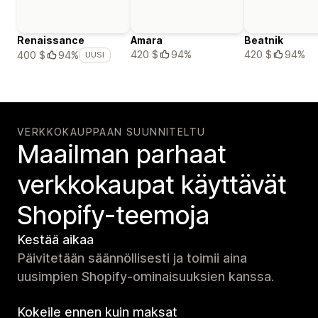
Renaissance
Amara
Beatnik
420 $
94%
420 $
94%
400 $
94%
UUSI
VERKKOKAUPPAAN SUUNNITELTU
Maailman parhaat
verkko­kaupat käyttävät
Shopify-teemoja
Kestää aikaa
Päivitetään säännöllisesti ja toimii aina
uusimpien Shopify-ominaisuuksien kanssa.
Kokeile ennen kuin maksat