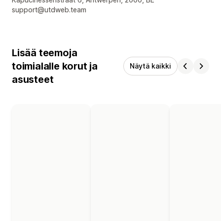
Suunnittelijan yhteystiedot
support@utdweb.team
Lisää teemoja
toimialalle korut ja
Näytä kaikki
asusteet