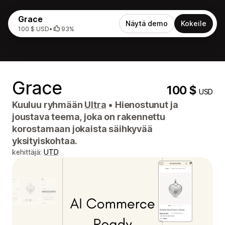
Grace
Näytä demo
Kokeile
100 $ USD
•
93%
Grace
100 $
USD
Kuuluu ryhmään
Ultra
•
Hienostunut ja
joustava teema, joka on rakennettu
korostamaan jokaista säihkyvää
yksityiskohtaa.
kehittäjä:
UTD