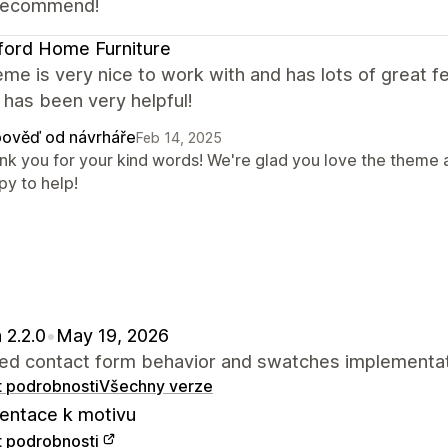
 recommend!
ford Home Furniture
me is very nice to work with and has lots of great f
has been very helpful!
ověď od návrháře
Feb 14, 2025
nk you for your kind words! We're glad you love the theme 
py to help!
 2.2.0
•
May 19, 2026
ed contact form behavior and swatches implementat
t podrobnosti
Všechny verze
ntace k motivu
t podrobnosti