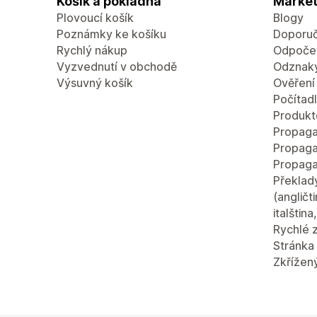
Košík a pokladna
Market
Plovoucí košík
Blogy
Poznámky ke košíku
Doporuč
Rychlý nákup
Odpočet
Vyzvednutí v obchodě
Odznaky
Výsuvný košík
Ověření
Počítad
Produkt
Propaga
Propaga
Propaga
Překlad
(angličt
italštin
Rychlé 
Stránka 
Zkřížen