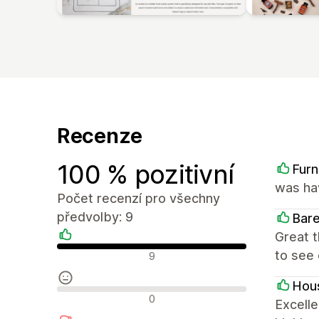
Recenze
100 % pozitivní
Furn
was ha
Počet recenzí pro všechny
předvolby: 9
Bar
Great 
Pozitivní recenze
to see 
9
Hous
Neutrální recenze
0
Excelle