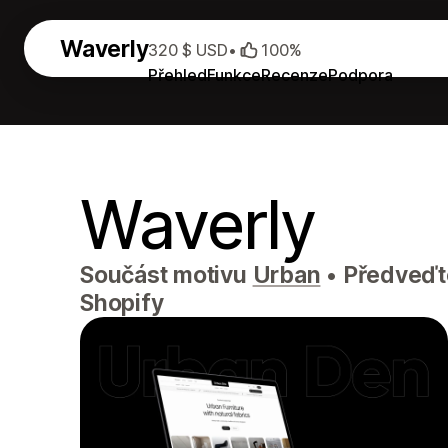
Waverly
320 $ USD
•
100%
Přehled
Funkce
Recenze
Podpora
Waverly
Součást motivu
Urban
•
Předveďte
Shopify