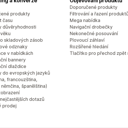
ing a konverze
Objevování produktů
Doporučené produkty
ené produkty
Filtrování a řazení produkt
 času
Mega nabídka
 důvěryhodnosti
Navigační drobečky
 věku
Nekonečné posouvání
lo skladových zásob
Plovoucí záhlaví
ové odznaky
Rozšířené hledání
ce v nabídkách
Tlačítko pro přechod zpět
ční bannery
ční dlaždice
y do evropských jazyků
ina, francouzština,
a, němčina, španělština)
zobrazení
nejčastějších dotazů
ý prodej