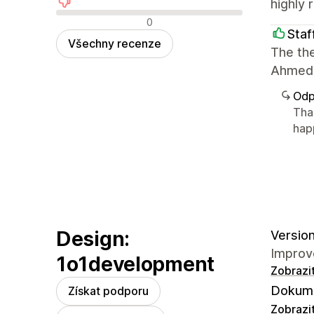
highly
Negativní recenze
0
Staf
Všechny recenze
The the
Ahmed 
Odp
Tha
hap
Design:
Version
Improv
1o1development
Zobrazi
Dokume
Získat podporu
Zobrazi