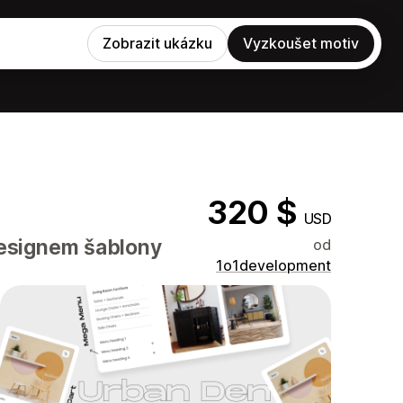
Zobrazit ukázku
Vyzkoušet motiv
320 $
USD
designem šablony
od
1o1development