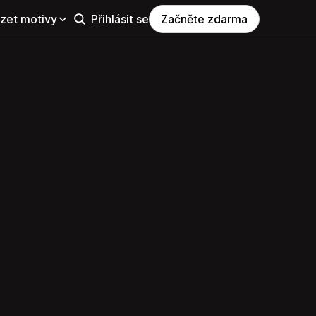
zet motivy
Přihlásit se
Začněte zdarma