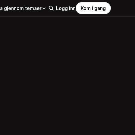
la gjennom temaer
Logg inn
Kom i gang