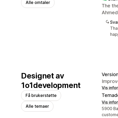
Alle omtaler
The the
Ahmed 
Sva
Tha
hap
Designet av
Version
Improv
1o1development
Vis info
Temad
Få brukerstøtte
Vis info
Alle temaer
Designer
5900 Bal
custom