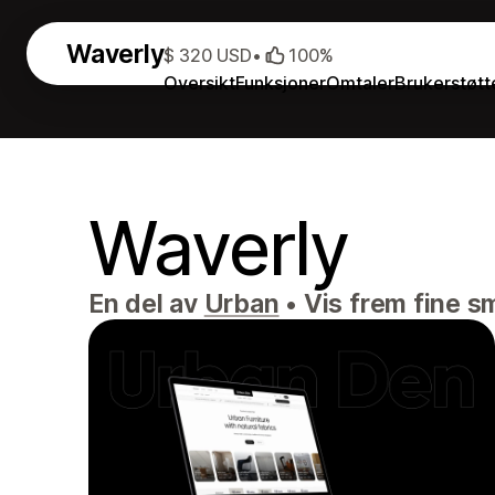
Waverly
$ 320 USD
•
100%
Oversikt
Funksjoner
Omtaler
Brukerstøtt
Waverly
En del av
Urban
•
Vis frem fine s