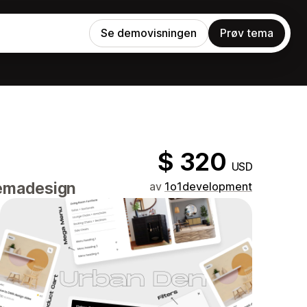
Se demovisningen
Prøv tema
$ 320
USD
temadesign
av
1o1development