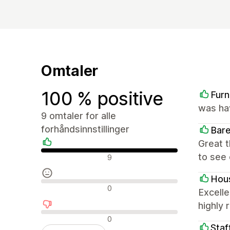
Omtaler
100 % positive
Furn
was ha
9 omtaler for alle
forhåndsinnstillinger
Bar
Great 
Positive omtaler
to see 
9
Hous
Nøytrale omtaler
0
Excelle
highly
Negative omtaler
0
Staf