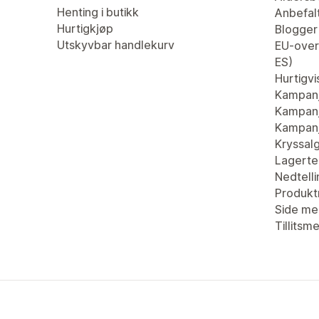
Henting i butikk
Anbefal
Hurtigkjøp
Blogger
Utskyvbar handlekurv
EU-overs
ES)
Hurtigvi
Kampan
Kampanj
Kampanj
Kryssal
Lagertel
Nedtell
Produkt
Side me
Tillitsm