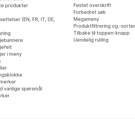
Festet overskrift
te produkter
Forbedret søk
Megameny
ettelser (EN, FR, IT, DE,
Produktfiltrering og -sorte
Tilbake til toppen-knapp
sning
Uendelig rulling
jebannere
efelt
er i meny
g
ler
ingsklokke
merker
d vanlige spørsmål
erker