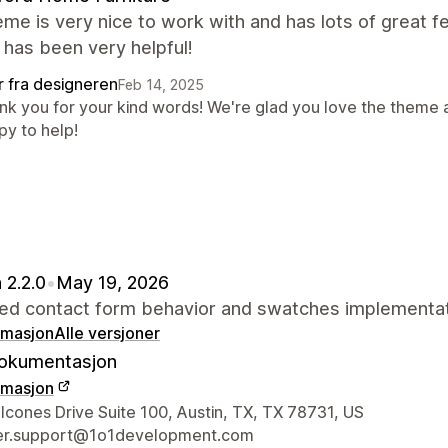
me is very nice to work with and has lots of great f
has been very helpful!
r fra designeren
Feb 14, 2025
nk you for your kind words! We're glad you love the theme 
py to help!
 2.2.0
•
May 19, 2026
ed contact form behavior and swatches implementat
rmasjon
Alle versjoner
okumentasjon
rmasjon
ens kontaktinfo
cones Drive Suite 100, Austin, TX, TX 78731, US
er.support@1o1development.com