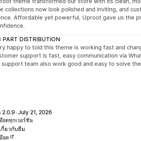
root theme transformed our store with its clean, mo
re collections now look polished and inviting, and c
ence. Affordable yet powerful, Uproot gave us the p
nfidence.
 PART DISTRIBUTION
ry happy to told this theme is working fast and cha
stomer support is fast, easy communication via What
. support team also work good and easy to solve th
 2.0.9
•
July 21, 2026
อียด
ทุกเวอร์ชัน
กี่ยวกับธีม
อียด