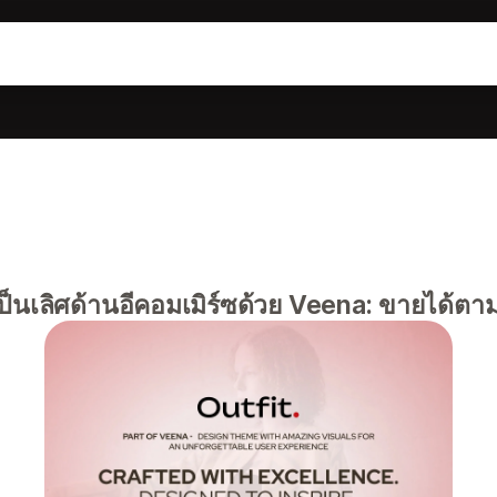
็นเลิศด้านอีคอมเมิร์ซด้วย Veena: ขายได้ตา