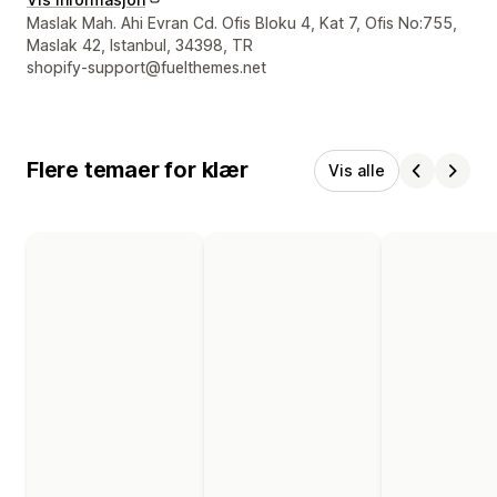
Designerens kontaktinfo
Maslak Mah. Ahi Evran Cd. Ofis Bloku 4, Kat 7, Ofis No:755,
Maslak 42, Istanbul, 34398, TR
shopify-support@fuelthemes.net
Flere temaer for klær
Vis alle