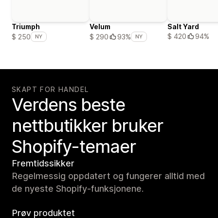
Triumph
Velum
Salt Yard
$ 420
94%
$ 250
$ 290
93%
NY
NY
SKAPT FOR HANDEL
Verdens beste
nettbutikker bruker
Shopify-temaer
Fremtidssikker
Regelmessig oppdatert og fungerer alltid med
de nyeste Shopify-funksjonene.
Prøv produktet