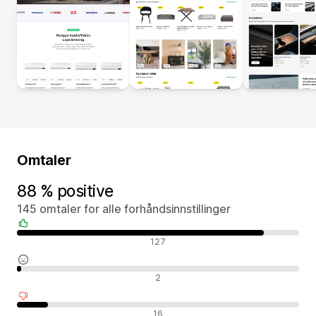
Omtaler
88 % positive
145 omtaler for alle forhåndsinnstillinger
Positive omtaler
127
Nøytrale omtaler
2
Negative omtaler
16