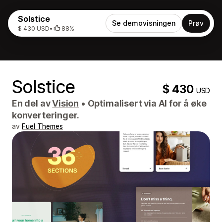
Solstice
Se demovisningen
Prøv
$ 430 USD
•
88%
Solstice
$ 430
USD
En del av
Vision
•
Optimalisert via AI for å øke
konverteringer.
av
Fuel Themes