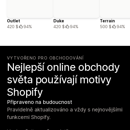
Outlet
Duke
Terrain
420 $
94%
420 $
94%
500 $
94%
VYTVOŘENO PRO OBCHODOVÁNÍ
Nejlepší online obchody
světa používají motivy
Shopify
Připraveno na budoucnost
Pravidelně aktualizováno a vždy s nejnovějšími
funkcemi Shopify.