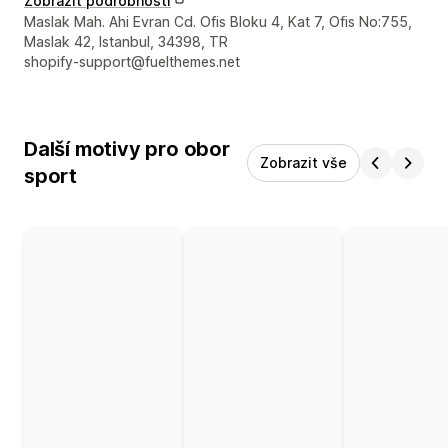
Zobrazit podrobnosti
Kontaktní údaje designéra
Maslak Mah. Ahi Evran Cd. Ofis Bloku 4, Kat 7, Ofis No:755,
Maslak 42, Istanbul, 34398, TR
shopify-support@fuelthemes.net
Další motivy pro obor
Zobrazit vše
sport