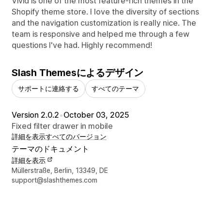
Vivid is one of the most feature-rich themes in the
Shopify theme store. I love the diversity of sections
and the navigation customization is really nice. The
team is responsive and helped me through a few
questions I've had. Highly recommend!
Slash Themesによるデザイン
サポートに連絡する
すべてのテーマ
Version 2.0.2
•
October 03, 2025
Fixed filter drawer in mobile
詳細を表示
すべてのバージョン
テーマのドキュメント
詳細を表示
デザイナーの連絡先情報
Müllerstraße, Berlin, 13349, DE
support@slashthemes.com