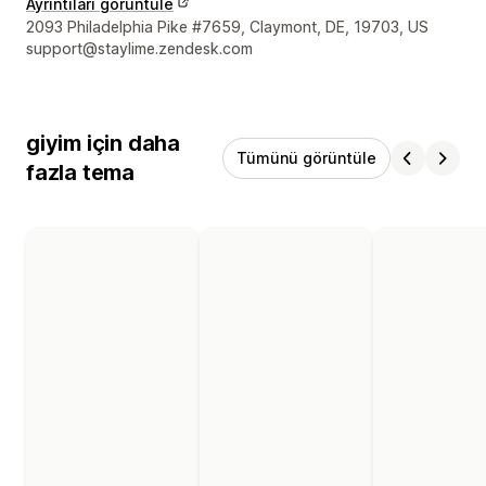
Ayrıntıları görüntüle
Tasarımcı iletişim bilgileri
2093 Philadelphia Pike #7659, Claymont, DE, 19703, US
support@staylime.zendesk.com
giyim için daha
Tümünü görüntüle
fazla tema