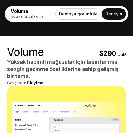
Volume
Demoyu görüntüle
Deneyin
$290 USD
•
93%
Volume
$290
USD
Yüksek hacimli mağazalar için tasarlanmış,
zengin gezinme özelliklerine sahip gelişmiş
bir tema.
Geliştiren:
Staylime