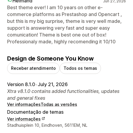
Helmand
Jun 27, 2026
Best theme ever! I am 10 years on other e-
commerce platforms as Prestashop and Opencart ,
but this is my big surprise, theme is very well made,
support is answering very fast and super easy
comunication! Theme is best one out of box!
Professionaly made, highly recomending it 10/10
Design de Someone You Know
Receber atendimento
Todos os temas
Version 8.1.0
•
July 21, 2026
Xtra v8.1.0 contains added functionalities, updates
and general fixes
Ver informações
Todas as versões
Documentação de temas
Ver informações
Informações de contato do designer
Stadhuisplein 10, Eindhoven, 5611EM, NL