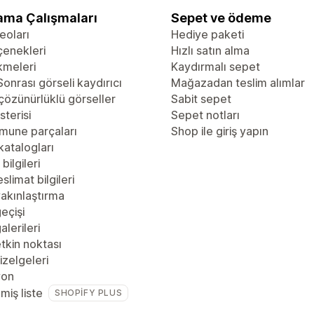
ama Çalışmaları
Sepet ve ödeme
eoları
Hediye paketi
çenekleri
Hızlı satın alma
kmeleri
Kaydırmalı sepet
onrası görseli kaydırıcı
Mağazadan teslim alımlar
çözünürlüklü görseller
Sabit sepet
sterisi
Sepet notları
mune parçaları
Shop ile giriş yapın
katalogları
bilgileri
slimat bilgileri
akınlaştırma
eçişi
alerileri
tkin noktası
zelgeleri
yon
lmiş liste
SHOPIFY PLUS