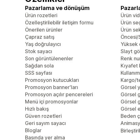
Pazarlama ve dönüşüm
Pazarl
Ürün rozetleri
Ürün vid
Özelleştirilebilir iletişim formu
Ürün se
Önerilen ürünler
Ürün se
Çapraz satış
Öncesi/S
Yaş doğrulayıcı
Yüksek 
Stok sayacı
Slayt gö
Son görüntülenenler
Renk nu
Sağdan sola
Kıyafet 
SSS sayfası
Kullanım 
Promosyon kutucukları
Kargo/te
Promosyon banner'ları
Görsel y
Promosyon açılır pencereleri
Görsel g
Menü içi promosyonlar
Görsel g
Hızlı bakış
Görsel e
Güven rozetleri
Beden çi
Geri sayım sayacı
Animas
Bloglar
Birleştiri
Basında yer alma