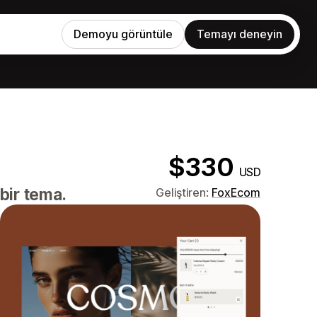
Demoyu görüntüle
Temayı deneyin
$330
USD
bir tema.
Geliştiren:
FoxEcom