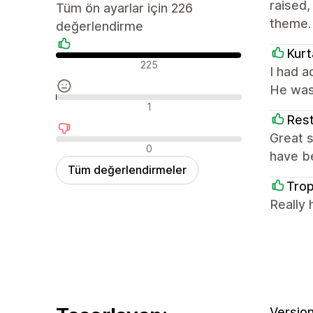
raised
Tüm ön ayarlar için 226
theme.
değerlendirme
Kurt
Olumlu değerlendirmeler
225
I had 
He was
Nötr değerlendirmeler
1
Rest
Great s
Olumsuz değerlendirmeler
0
have be
Tüm değerlendirmeler
Tro
Really 
Version