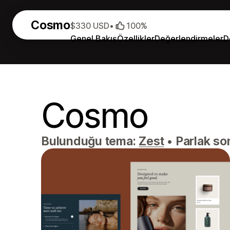
Cosmo
$330 USD
•
100%
Genel Bakış
Özellikler
Değerlendirmeler
D
Cosmo
Bulunduğu tema:
Zest
•
Parlak son