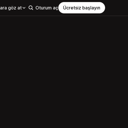
ara göz at
Oturum aç
Ücretsiz başlayın