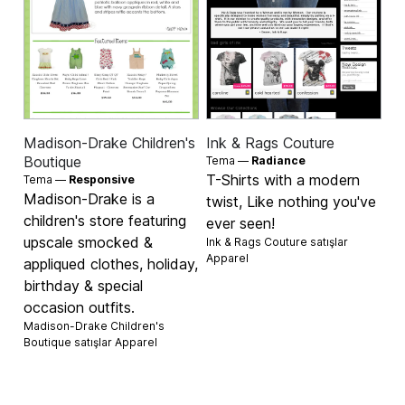
Madison-Drake Children's
Ink & Rags Couture
Boutique
Tema —
Radiance
T-Shirts with a modern
Tema —
Responsive
Madison-Drake is a
twist, Like nothing you've
children's store featuring
ever seen!
upscale smocked &
Ink & Rags Couture satışlar
Apparel
appliqued clothes, holiday,
birthday & special
occasion outfits.
Madison-Drake Children's
Boutique satışlar
Apparel