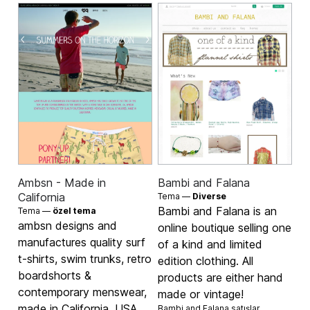
Ambsn - Made in
Bambi and Falana
California
Tema —
Diverse
Bambi and Falana is an
Tema —
özel tema
ambsn designs and
online boutique selling one
manufactures quality surf
of a kind and limited
t-shirts, swim trunks, retro
edition clothing. All
boardshorts &
products are either hand
contemporary menswear,
made or vintage!
made in California, USA.
Bambi and Falana satışlar