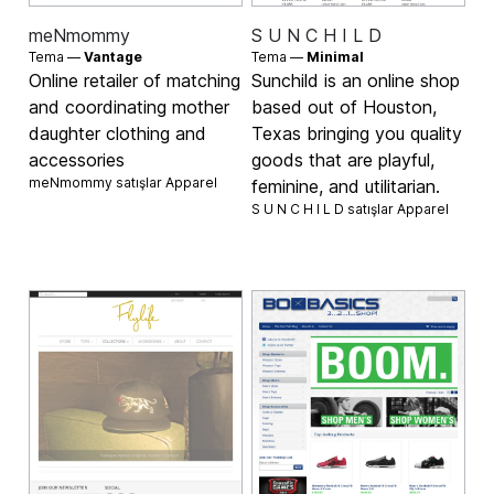
meNmommy
S U N C H I L D
Tema —
Vantage
Tema —
Minimal
Online retailer of matching
Sunchild is an online shop
and coordinating mother
based out of Houston,
daughter clothing and
Texas bringing you quality
accessories
goods that are playful,
meNmommy satışlar
Apparel
feminine, and utilitarian.
S U N C H I L D satışlar
Apparel