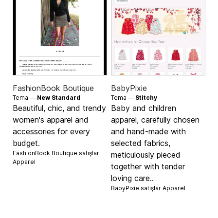
FashionBook Boutique
BabyPixie
Tema —
New Standard
Tema —
Stitchy
Beautiful, chic, and trendy
Baby and children
women's apparel and
apparel, carefully chosen
accessories for every
and hand-made with
budget.
selected fabrics,
FashionBook Boutique satışlar
meticulously pieced
Apparel
together with tender
loving care..
BabyPixie satışlar
Apparel