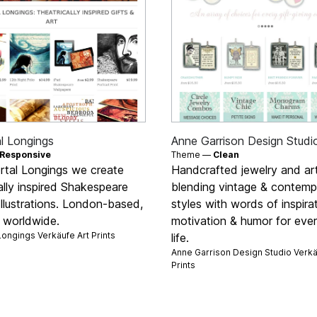
l Longings
Anne Garrison Design Studi
Responsive
Theme —
Clean
rtal Longings we create
Handcrafted jewelry and art
ally inspired Shakespeare
blending vintage & contemp
Illustrations. London-based,
styles with words of inspirat
g worldwide.
motivation & humor for eve
Longings Verkäufe
Art Prints
life.
Anne Garrison Design Studio Verk
Prints