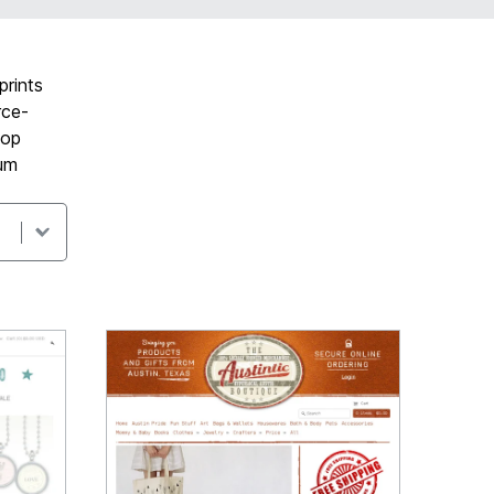
prints
rce-
hop
 um