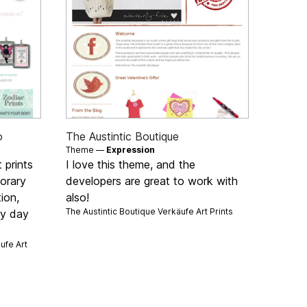
o
The Austintic Boutique
Theme —
Expression
 prints
I love this theme, and the
orary
developers are great to work with
ion,
also!
The Austintic Boutique Verkäufe
Art Prints
ry day
äufe
Art