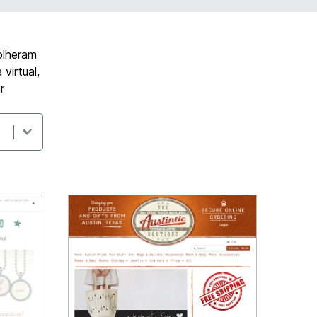
olheram
virtual,
r