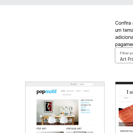
Confira
um tema 
adicion
pagamen
Filtrar p