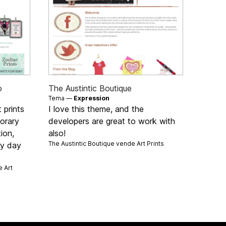
o
The Austintic Boutique
Tema —
Expression
 prints
I love this theme, and the
orary
developers are great to work with
ion,
also!
The Austintic Boutique vende
Art Prints
ry day
de
Art