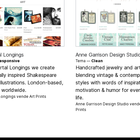
l Longings
Anne Garrison Design Studi
esponsive
Tema —
Clean
rtal Longings we create
Handcrafted jewelry and art
ally inspired Shakespeare
blending vintage & contemp
Illustrations. London-based,
styles with words of inspirat
g worldwide.
motivation & humor for eve
Longings vende
Art Prints
life.
Anne Garrison Design Studio ven
Prints