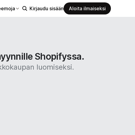
eemoja
Kirjaudu sisään
Aloita ilmaiseksi
yynnille Shopifyssa.
rkkokaupan luomiseksi.