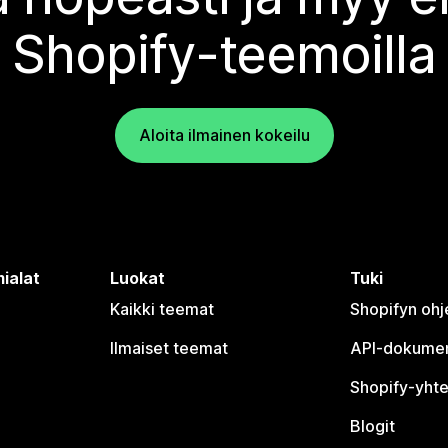
Shopify-teemoilla
Aloita ilmainen kokeilu
ialat
Luokat
Tuki
Kaikki teemat
Shopifyn oh
Ilmaiset teemat
API-dokumen
Shopify-yhte
Blogit