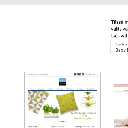
Tässä mu
valitsi
lisäsivä
Suodata