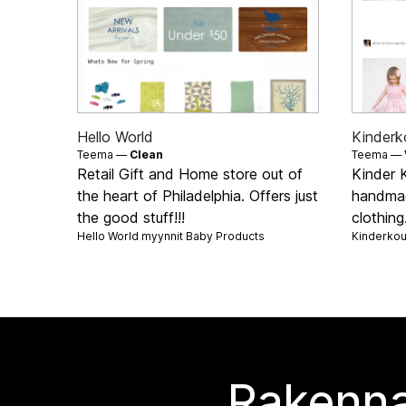
Hello World
Kinderk
Teema —
Clean
Teema —
Retail Gift and Home store out of
Kinder K
the heart of Philadelphia. Offers just
handmad
the good stuff!!!
clothing.
Hello World myynnit
Baby Products
Kinderkou
Rakenna