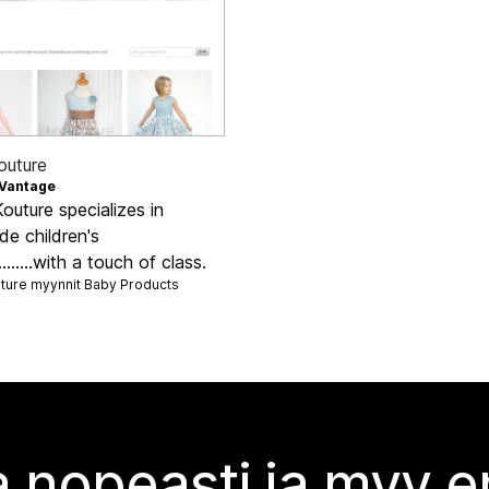
outure
Vantage
outure specializes in
e children's
.......with a touch of class.
ture myynnit
Baby Products
 nopeasti ja myy