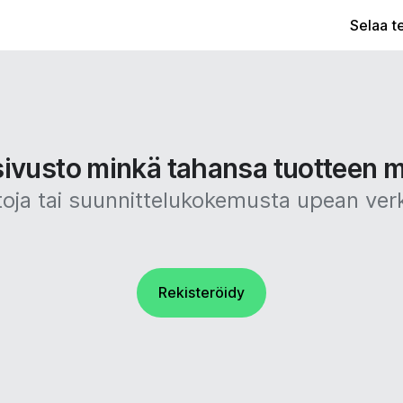
Selaa t
sivusto minkä tahansa tuotteen m
taitoja tai suunnittelukokemusta upean ve
Rekisteröidy