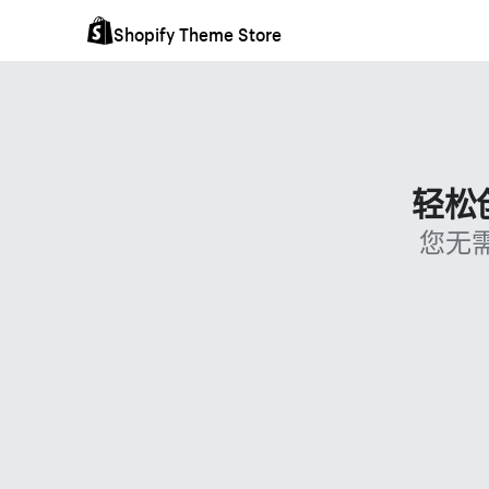
Shopify Theme Store
轻松
您无