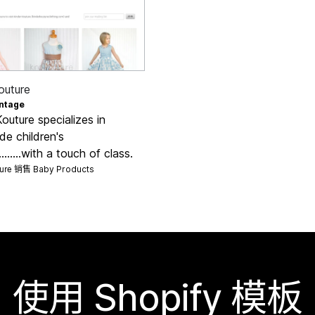
outure
ntage
outure specializes in
e children's
.......with a touch of class.
ture 销售
Baby Products
使用 Shopify 模板