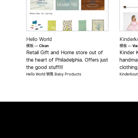
Hello World
Kinderk
Clean
模板 —
模板 —
Va
Retail Gift and Home store out of
Kinder K
the heart of Philadelphia. Offers just
handmad
the good stuff!!!
clothing.
Hello World 销售
Kinderkou
Baby Products