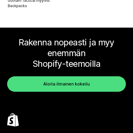
Gotham Tactical myynnit
Backpacks
Rakenna nopeasti ja myy
enemmän
Shopify-teemoilla
Aloita ilmainen kokeilu