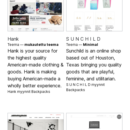
Hank
S U N C H I L D
Teema —
mukautettu teema
Teema —
Minimal
Hank is your source for
Sunchild is an online shop
the highest quality
based out of Houston,
American-made clothing &
Texas bringing you quality
goods. Hank is making
goods that are playful,
buying American-made a
feminine, and utilitarian.
S U N C H I L D myynnit
wholly better experience.
Backpacks
Hank myynnit
Backpacks