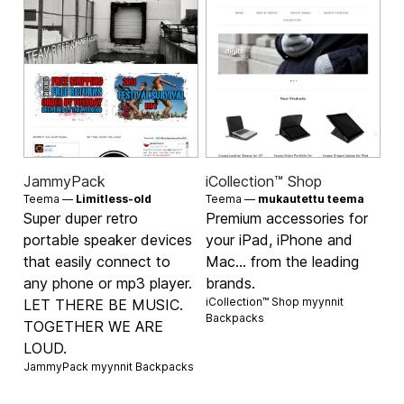
JammyPack
iCollection™ Shop
Teema —
Limitless-old
Teema —
mukautettu teema
Super duper retro
Premium accessories for
portable speaker devices
your iPad, iPhone and
that easily connect to
Mac... from the leading
any phone or mp3 player.
brands.
iCollection™ Shop myynnit
LET THERE BE MUSIC.
Backpacks
TOGETHER WE ARE
LOUD.
JammyPack myynnit
Backpacks