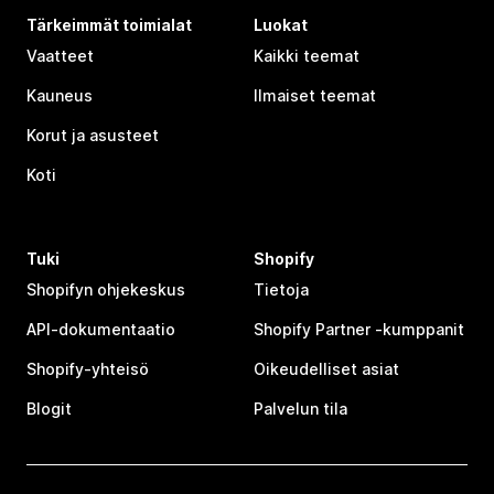
Tärkeimmät toimialat
Luokat
Vaatteet
Kaikki teemat
Kauneus
Ilmaiset teemat
Korut ja asusteet
Koti
Tuki
Shopify
Shopifyn ohjekeskus
Tietoja
API-dokumentaatio
Shopify Partner ‑kumppanit
Shopify-yhteisö
Oikeudelliset asiat
Blogit
Palvelun tila