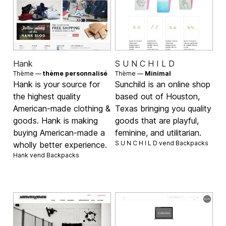
Hank
S U N C H I L D
Thème —
thème personnalisé
Thème —
Minimal
Hank is your source for
Sunchild is an online shop
the highest quality
based out of Houston,
American-made clothing &
Texas bringing you quality
goods. Hank is making
goods that are playful,
buying American-made a
feminine, and utilitarian.
S U N C H I L D vend
Backpacks
wholly better experience.
Hank vend
Backpacks