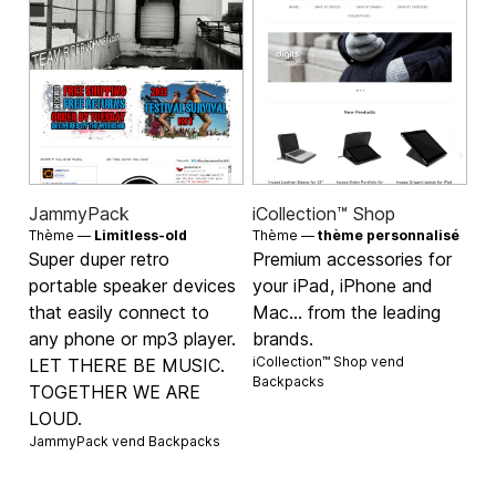
JammyPack
iCollection™ Shop
Thème —
Limitless-old
Thème —
thème personnalisé
Super duper retro
Premium accessories for
portable speaker devices
your iPad, iPhone and
that easily connect to
Mac... from the leading
any phone or mp3 player.
brands.
iCollection™ Shop vend
LET THERE BE MUSIC.
Backpacks
TOGETHER WE ARE
LOUD.
JammyPack vend
Backpacks