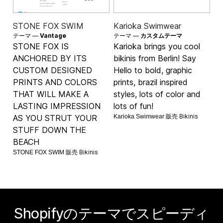
STONE FOX SWIM
Karioka Swimwear
テーマ —
Vantage
テーマ —
カスタムテーマ
STONE FOX IS
Karioka brings you cool
ANCHORED BY ITS
bikinis from Berlin! Say
CUSTOM DESIGNED
Hello to bold, graphic
PRINTS AND COLORS
prints, brazil inspired
THAT WILL MAKE A
styles, lots of color and
LASTING IMPRESSION
lots of fun!
Bikinis
AS YOU STRUT YOUR
Karioka Swimwear 販売
STUFF DOWN THE
BEACH
Bikinis
STONE FOX SWIM 販売
Shopifyのテーマでスピーディ