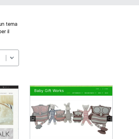
 un tema
er il