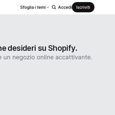
Sfoglia i temi
Accedi
Iscriviti
he desideri su Shopify.
 un negozio online accattivante.