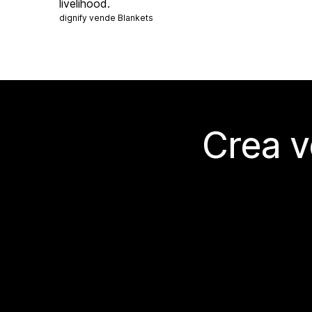
livelihood.
dignify vende
Blankets
Crea v