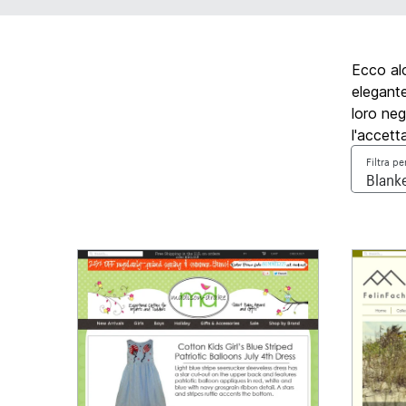
Ecco alc
elegante
loro neg
l'accett
Filtra pe