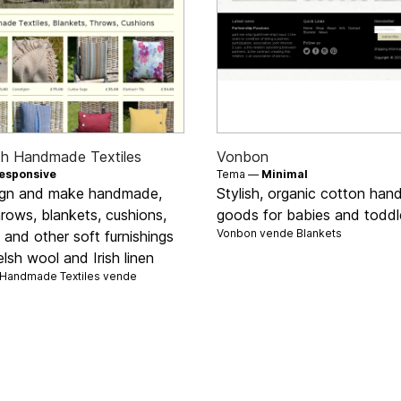
ch Handmade Textiles
Vonbon
esponsive
Tema —
Minimal
gn and make handmade,
Stylish, organic cotton ha
throws, blankets, cushions,
goods for babies and toddl
Vonbon vende
Blankets
and other soft furnishings
lsh wool and Irish linen
 Handmade Textiles vende