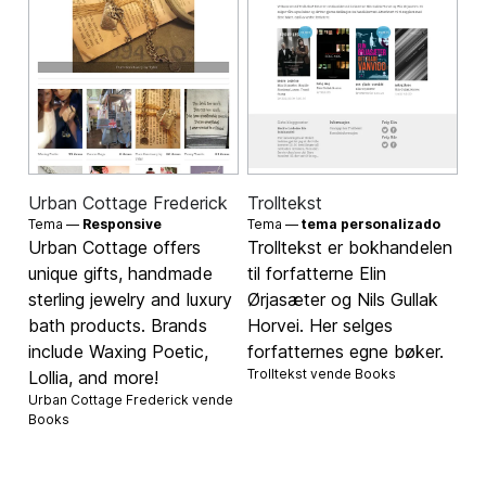
Urban Cottage Frederick
Trolltekst
Tema —
Responsive
Tema —
tema personalizado
Urban Cottage offers
Trolltekst er bokhandelen
unique gifts, handmade
til forfatterne Elin
sterling jewelry and luxury
Ørjasæter og Nils Gullak
bath products. Brands
Horvei. Her selges
include Waxing Poetic,
forfatternes egne bøker.
Trolltekst vende
Books
Lollia, and more!
Urban Cottage Frederick vende
Books