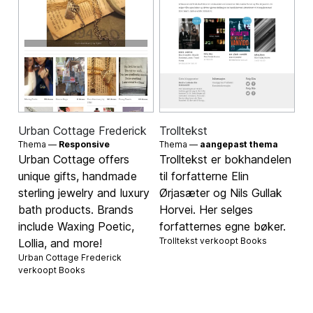
Urban Cottage Frederick
Trolltekst
Thema —
Responsive
Thema —
aangepast thema
Urban Cottage offers
Trolltekst er bokhandelen
unique gifts, handmade
til forfatterne Elin
sterling jewelry and luxury
Ørjasæter og Nils Gullak
bath products. Brands
Horvei. Her selges
include Waxing Poetic,
forfatternes egne bøker.
Trolltekst verkoopt
Books
Lollia, and more!
Urban Cottage Frederick
verkoopt
Books