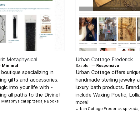
rit Metaphysical
Urban Cottage Frederick
—
Minimal
Szablon —
Responsive
 boutique specializing in
Urban Cottage offers unique
ng gifts and accessories.
handmade sterling jewelry 
gic into your life with -
luxury bath products. Brand
ing all paths to the Divine!
include Waxing Poetic, Lolli
it Metaphysical sprzedaje
Books
more!
Urban Cottage Frederick sprzeda