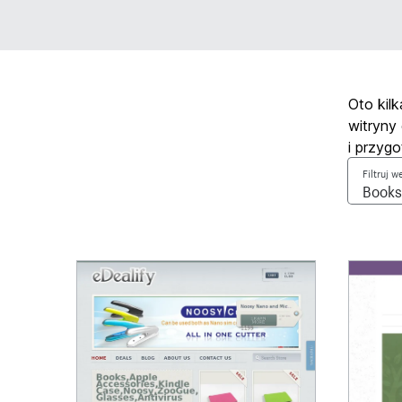
Oto kil
witryny
i przyg
Filtruj 