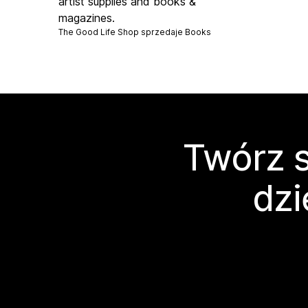
artist supplies and books &
magazines.
The Good Life Shop sprzedaje
Books
Twórz s
dzi