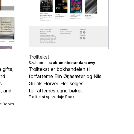
Trolltekst
Szablon —
szablon niestandardowy
 gifts,
Trolltekst er bokhandelen til
and
forfatterne Elin Ørjasæter og Nils
s
Gullak Horvei. Her selges
a, and
forfatternes egne bøker.
Trolltekst sprzedaje
Books
je
Books