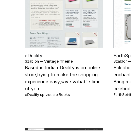
eDealify
EarthSpi
Szablon —
Vintage Theme
Szablon 
Based in India eDealify is an online
Eclectic
store,trying to make the shopping
enchanti
experience easy,save valuable time
Bring ma
of you.
celebrat
eDealify sprzedaje
Books
EarthSpir