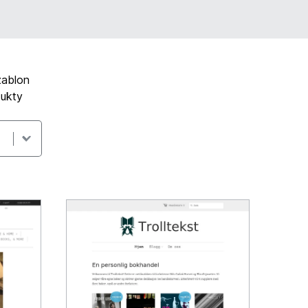
zablon
dukty