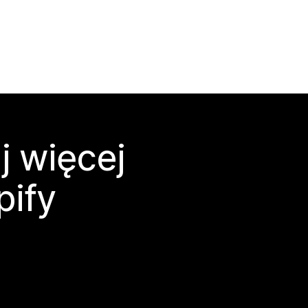
j więcej
pify