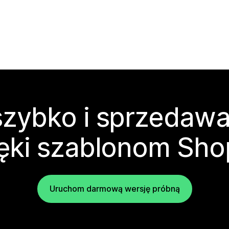
zybko i sprzedawa
ęki szablonom Sho
Uruchom darmową wersję próbną