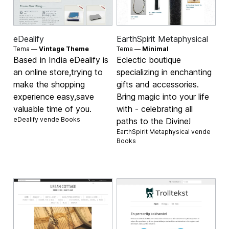
eDealify
EarthSpirit Metaphysical
Tema —
Vintage Theme
Tema —
Minimal
Based in India eDealify is
Eclectic boutique
an online store,trying to
specializing in enchanting
make the shopping
gifts and accessories.
experience easy,save
Bring magic into your life
valuable time of you.
with - celebrating all
eDealify vende
Books
paths to the Divine!
EarthSpirit Metaphysical vende
Books