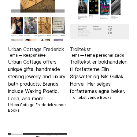
Urban Cottage Frederick
Trolltekst
Tema —
Responsive
Tema —
tema personalizado
Urban Cottage offers
Trolltekst er bokhandelen
unique gifts, handmade
til forfatterne Elin
sterling jewelry and luxury
Ørjasæter og Nils Gullak
bath products. Brands
Horvei. Her selges
include Waxing Poetic,
forfatternes egne bøker.
Trolltekst vende
Books
Lollia, and more!
Urban Cottage Frederick vende
Books