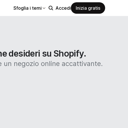
Sfoglia i temi
Accedi
Inizia gratis
he desideri su Shopify.
 un negozio online accattivante.