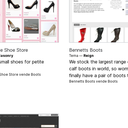
le Shoe Store
Bennetts Boots
asonry
Tema —
Reign
small shoes for petite
We stock the largest range
calf boots in world, so wo
e Shoe Store vende
Boots
finally have a pair of boots t
Bennetts Boots vende
Boots