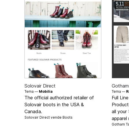
Solovair Direct
Gotham 
Tema —
Mobilia
Tema —
R
The official authorized retailer of
Full Lin
Solovair boots in the USA &
Product
Canada.
all your
Solovair Direct vende
Boots
apparel
Gotham Ta