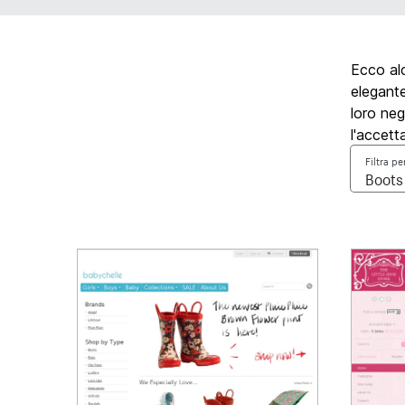
Ecco alc
elegante
loro neg
l'accett
Filtra pe