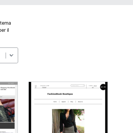
 tema
er il