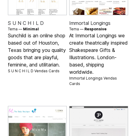
S U N C H I L D
Immortal Longings
Tema —
Minimal
Tema —
Responsive
Sunchild is an online shop
At Immortal Longings we
based out of Houston,
create theatrically inspired
Texas bringing you quality
Shakespeare Gifts &
goods that are playful,
Illustrations. London-
feminine, and utilitarian.
based, shipping
S U N C H I L D Vendas
Cards
worldwide.
Immortal Longings Vendas
Cards