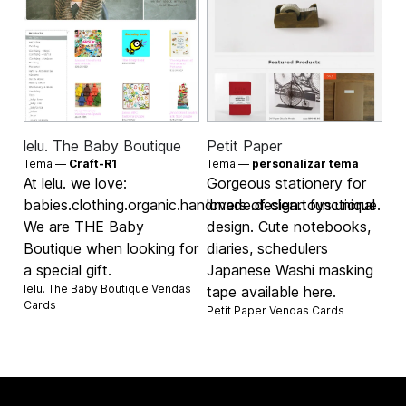
lelu. The Baby Boutique
Petit Paper
Tema —
Craft-R1
Tema —
personalizar tema
At lelu. we love:
Gorgeous stationery for
babies.clothing.organic.handmade.design.toys.unique.
lovers of clean functional
We are THE Baby
design. Cute notebooks,
Boutique when looking for
diaries, schedulers
a special gift.
Japanese Washi masking
lelu. The Baby Boutique Vendas
tape available here.
Cards
Petit Paper Vendas
Cards