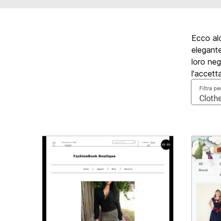
Ecco alc
elegante
loro neg
l'accett
Filtra pe