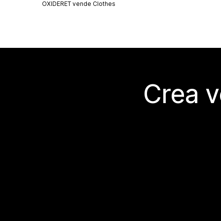
OXIDERET vende
Clothes
Crea v