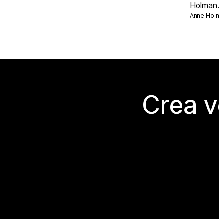
Holman.
Anne Hol
Crea v