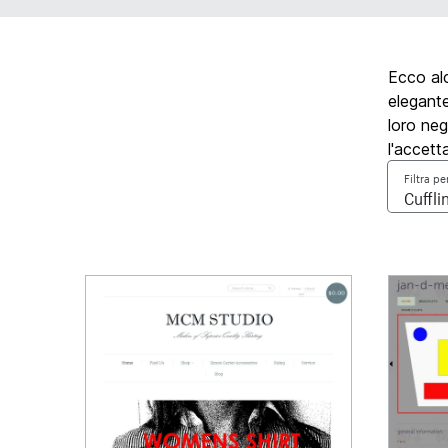
Ecco alc
elegante
loro neg
l'accett
Filtra pe