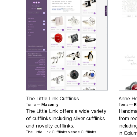
The Little Link Cufflinks
Anne Ho
Tema —
Masonry
Tema —
R
The Little Link offers a wide variety
Handmad
of cufflinks including silver cufflinks
from re
and novelty cufflinks.
includi
The Little Link Cufflinks vende
Cufflinks
in Colum