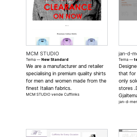
MCM STUDIO
jan-d-m
Tema —
New Standard
Tema —
t
We are a manufacturer and retailer
Designe
specialising in premium quality shirts
that for
for men and women made from the
only sol
finest Italian fabrics.
stores 
MCM STUDIO vende
Cufflinks
Gjaltem
jan-d-me