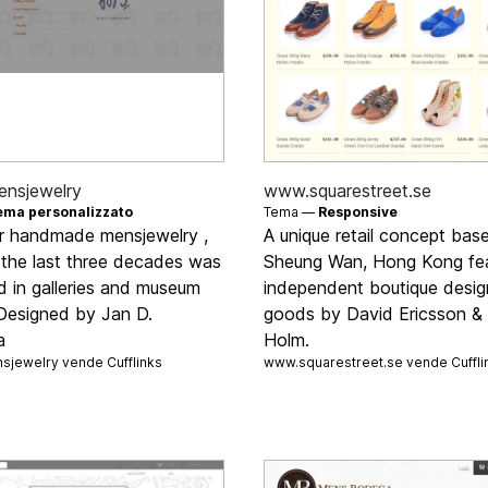
ensjewelry
www.squarestreet.se
ema personalizzato
Tema —
Responsive
r handmade mensjewelry ,
A unique retail concept base
 the last three decades was
Sheung Wan, Hong Kong fea
d in galleries and museum
independent boutique desig
.Designed by Jan D.
goods by David Ericsson & 
a
Holm.
nsjewelry vende
Cufflinks
www.squarestreet.se vende
Cuffli