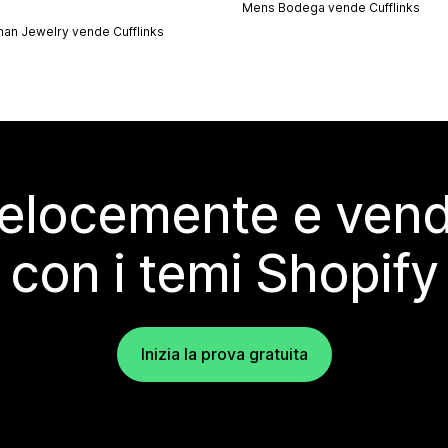
Mens Bodega vende
Cufflinks
man Jewelry vende
Cufflinks
elocemente e vendi
con i temi Shopify
Inizia la prova gratuita