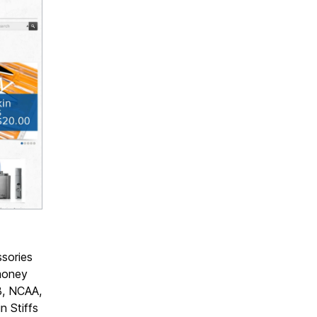
ssories
 money
LB, NCAA,
 Stiffs