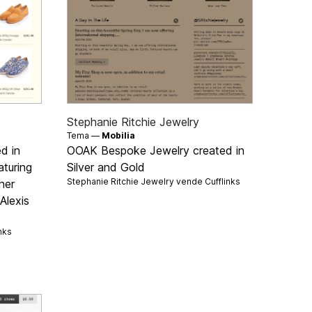
Stephanie Ritchie Jewelry
Tema —
Mobilia
d in
OOAK Bespoke Jewelry created in
turing
Silver and Gold
Stephanie Ritchie Jewelry vende
Cufflinks
ner
Alexis
nks