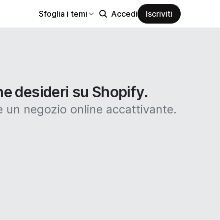
Sfoglia i temi
Accedi
Iscriviti
he desideri su Shopify.
 un negozio online accattivante.