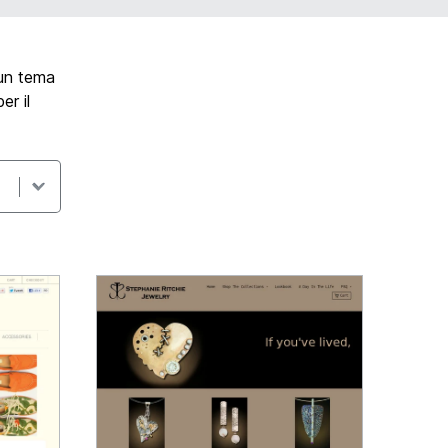
 un tema
er il