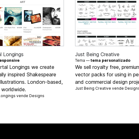
l Longings
Just Being Creative
esponsive
Tema —
tema personalizado
rtal Longings we create
We sell royalty free, premium
ally inspired Shakespeare
vector packs for using in pe
Illustrations. London-based,
and commercial design proj
Just Being Creative vende
Design
g worldwide.
Longings vende
Designs