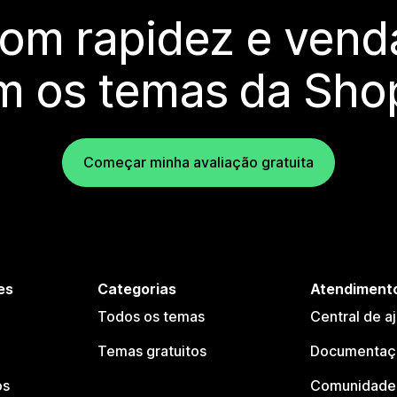
com rapidez e vend
m os temas da Shop
Começar minha avaliação gratuita
es
Categorias
Atendimento
Todos os temas
Central de a
Temas gratuitos
Documentaçã
os
Comunidade 