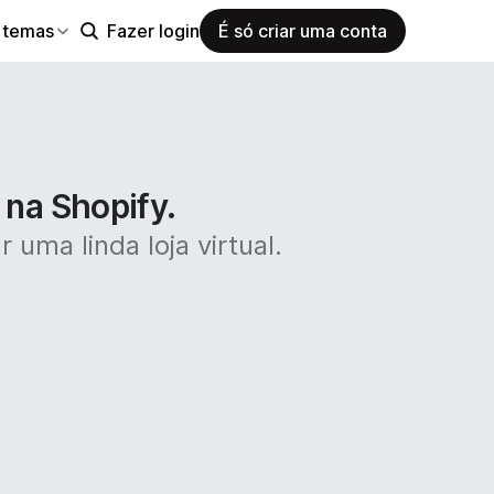
 temas
Fazer login
É só criar uma conta
 na Shopify.
 uma linda loja virtual.