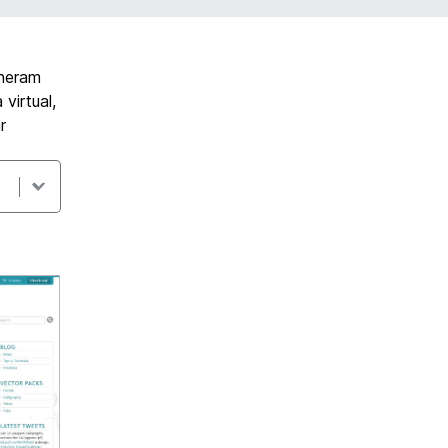
lheram
virtual,
r