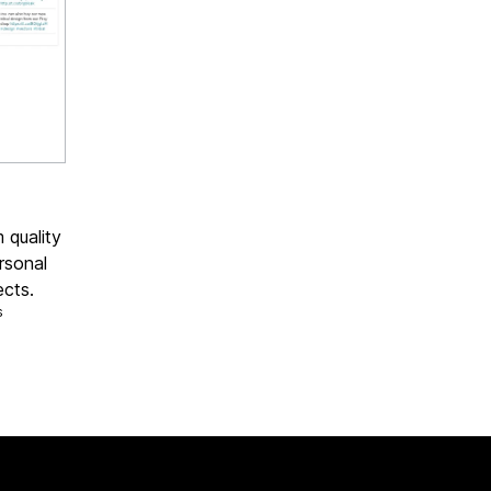
 quality
rsonal
ects.
s