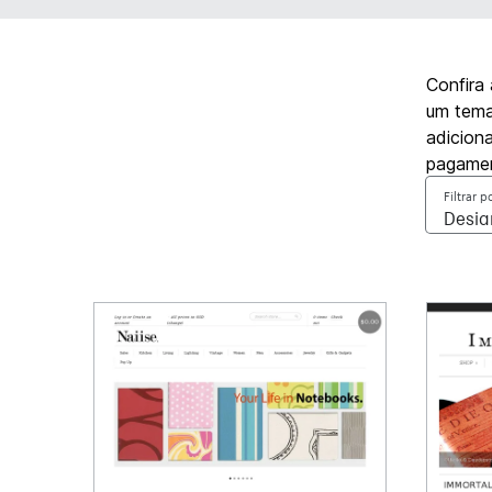
Confira
um tema 
adicion
pagamen
Filtrar p