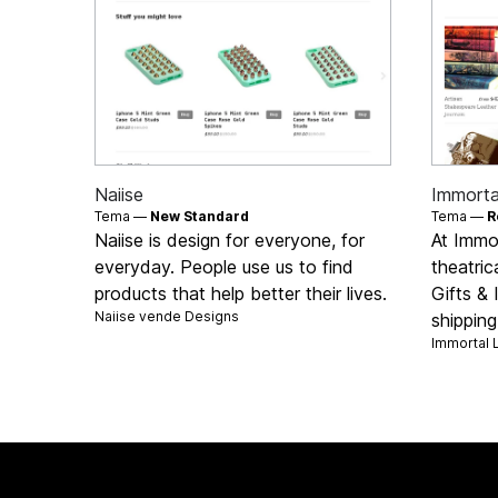
Naiise
Immorta
Tema —
New Standard
Tema —
R
Naiise is design for everyone, for
At Immo
everyday. People use us to find
theatric
products that help better their lives.
Gifts & 
Naiise vende
Designs
shippin
Immortal 